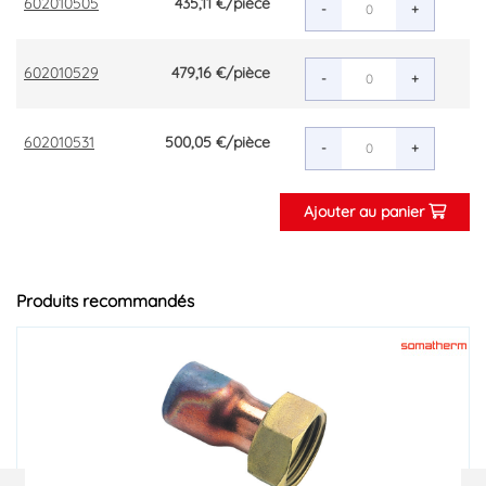
602010505
435,11 €
/pièce
-
+
602010529
479,16 €
/pièce
-
+
602010531
500,05 €
/pièce
-
+
Ajouter au panier
Produits recommandés