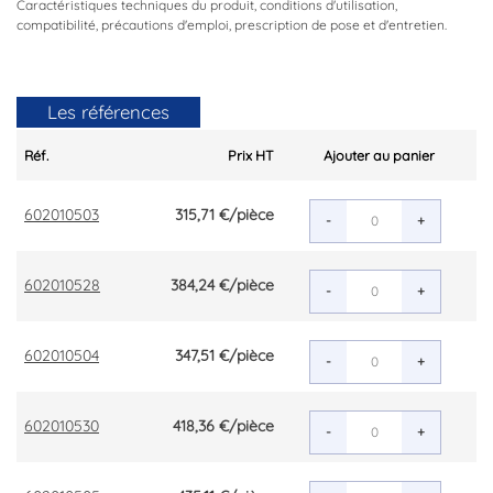
Caractéristiques techniques du produit, conditions d'utilisation,
compatibilité, précautions d'emploi, prescription de pose et d'entretien.
Les références
Réf.
Prix HT
Ajouter au panier
602010503
315,71 €
/pièce
-
+
602010528
384,24 €
/pièce
-
+
602010504
347,51 €
/pièce
-
+
602010530
418,36 €
/pièce
-
+