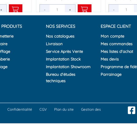
+
+
+
-
-
-
+
+
+
-
-
-
 PRODUITS
NOS SERVICES
ESPACE CLIENT
netterie
Nos catalogues
Mon compte
aire
Livraison
Mes commandes
ffage
Service Après Vente
Mes listes d'achat
berie
Implantation Stock
Mes devis
lage
Implantation Showroom
Programme de fidél
Bureau d'études
Parrainage
techniques
Confidentialité
CGV
Plan du site
Gestion des