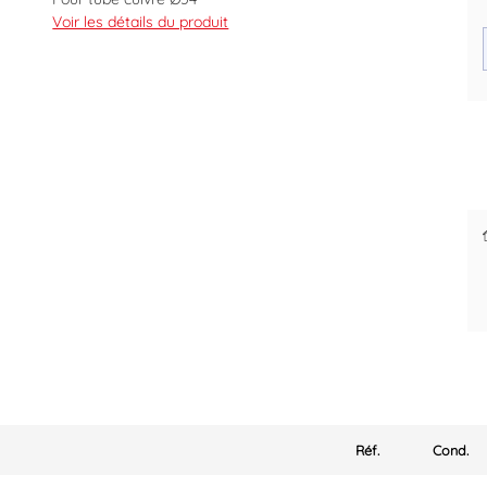
Livré avec joint
Voir les détails du produit
Code EAN : 3383951147794
Des prix justes et personnalisés
pour les pros
Réf.
Cond.