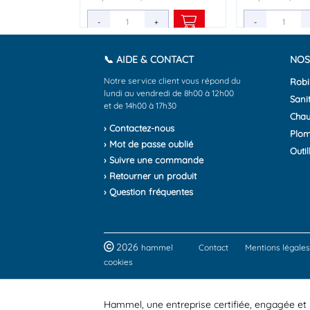
-
-
-
+
+
+
-
-
-
📞 AIDE & CONTACT
NOS
Notre service client vous répond du
Robi
lundi au vendredi de 8h00 à 12h00
Sanit
et de 14h00 à 17h30
Chau
› Contactez-nous
Plom
› Mot de passe oublié
Outil
› Suivre une commande
› Retourner un produit
› Question fréquentes
2026
hammel
Contact
Mentions légales
cookies
Hammel, une entreprise certifiée, engagée et