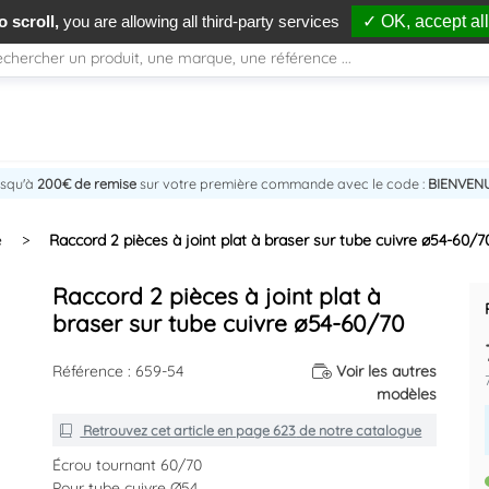
 scroll,
you are allowing all third-party services
✓ OK, accept all
usqu'à
200€ de remise
sur votre première commande avec le code :
BIENVEN
e
>
Raccord 2 pièces à joint plat à braser sur tube cuivre ø54-60/7
Raccord 2 pièces à joint plat à
braser sur tube cuivre ø54-60/70
Référence : 659-54
Voir les autres
modèles
Retrouvez cet article en
page 623
de notre catalogue
Écrou tournant 60/70
Pour tube cuivre Ø54