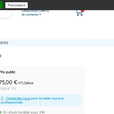
Personalize
0
CRÉER MON COMPTE
Se connecter
UE100
0
Prix public
75,00 €
HT/pièce
75,00 € TTC
Connectez-vous
pour accéder aux prix
professionnels
En stock livrable sous 24h