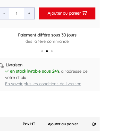
Ajouter au panier
-
+
Paiement différé sous 30 jours
Retour gratuit sous 14 jours
dès la 1ère commande
Plus d'informations ici
Livraison
en stock livrable sous 24h
, à l'adresse de
votre choix
En savoir plus les conditions de livraison
Prix HT
Ajouter au panier
Qt.