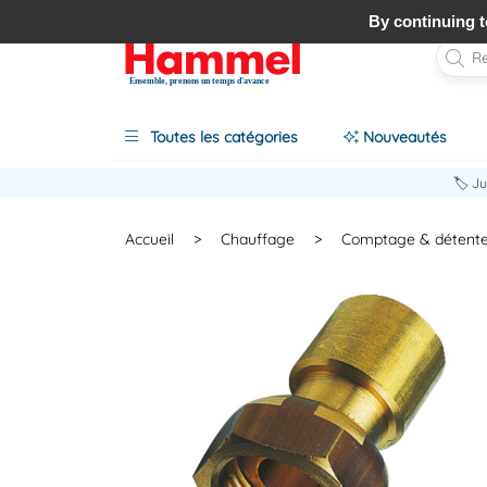
By continuing to
Ensemble, prenons un temps d'avance
Toutes les catégories
Nouveautés
🏷️ J
Accueil
>
Chauffage
>
Comptage & détent