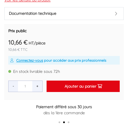
Longueur 2 mètres
Voir les détails du produit
Conditionnement : 78m/carton.
Documentation technique
Code EAN : 3660374907540
Prix public
10,66 €
HT/pièce
10,66 € TTC
Connectez-vous
pour accéder aux prix professionnels
En stock livrable sous 72h
Ajouter au panier
-
+
Paiement différé sous 30 jours
dès la 1ère commande