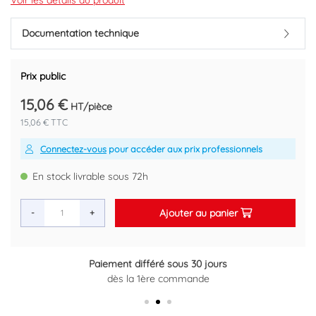
Longueur 2 mètres
Voir les détails du produit
Conditionnement : 72m/carton.
Documentation technique
Code EAN : 3660374908035
Prix public
15,06 €
HT/pièce
15,06 € TTC
Connectez-vous
pour accéder aux prix professionnels
En stock livrable sous 72h
Ajouter au panier
-
+
 jours
Retour gratuit sous 14 jours
de
Plus d'informations ici