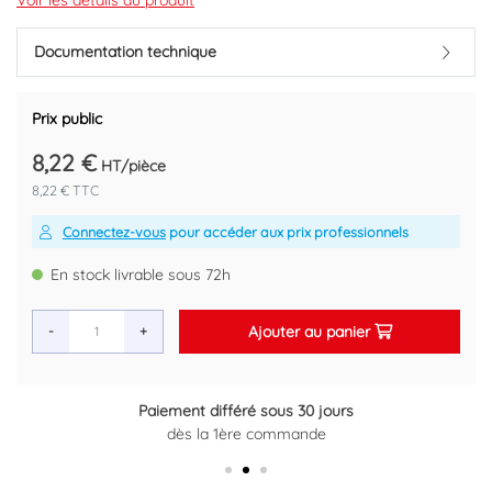
Longueur 2 mètres
Voir les détails du produit
Conditionnement : 162m/carton.
Documentation technique
Code EAN : 3660374907427
Prix public
8,22 €
HT/pièce
8,22 € TTC
Connectez-vous
pour accéder aux prix professionnels
En stock livrable sous 72h
Ajouter au panier
-
+
Paiement différé sous 30 jours
dès la 1ère commande