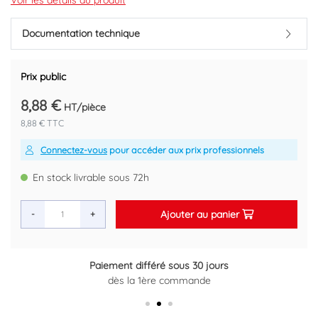
Longueur 2 mètres
Voir les détails du produit
Conditionnement : 118m/carton.
Documentation technique
Code EAN : 3660374907465
Prix public
8,88 €
HT/pièce
8,88 € TTC
Connectez-vous
pour accéder aux prix professionnels
En stock livrable sous 72h
Ajouter au panier
-
+
Paiement différé sous 30 jours
Retour gratuit sous 14 jours
dès la 1ère commande
Plus d'informations ici