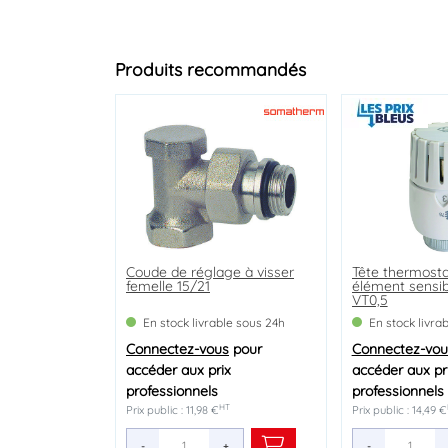
Produits recommandés
Coude de réglage à visser
Purgeur d'air orientable laiton
Purgeur d'air automatique
Tête thermosta
Corps de robin
Cartouche sili
femelle 15/21
nickelé
laiton M12/17
élément sensibl
thermostatiqu
VT0,5
femelle 15/21
En stock livrable sous 24h
En stock livrable sous 24h
En stock livrable sous 24h
En stock livra
En stock livra
En stock livra
Connectez-vous
Connectez-vous
Connectez-vous
pour
pour
pour
Connectez-vou
Connectez-vou
Connectez-vou
accéder aux prix
accéder aux prix
accéder aux prix
accéder aux pr
accéder aux pr
accéder aux pr
professionnels
professionnels
professionnels
professionnels
professionnels
professionnels
HT
HT
HT
Prix public : 11,98 €
Prix public : 3,15 €
Prix public : 10,00 €
Prix public : 14,49 €
Prix public : 16,71 €
Prix public : 35,15 €
-
-
-
+
+
+
-
-
-