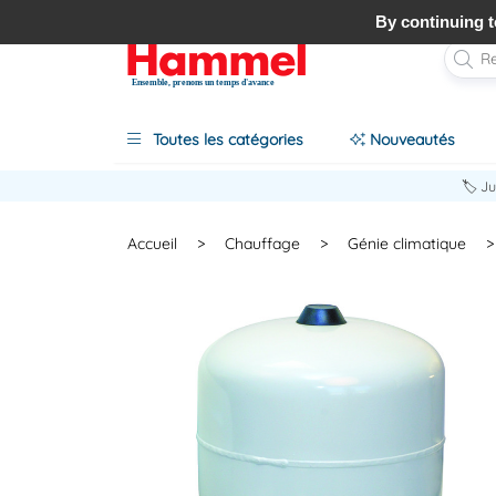
By continuing to
Ensemble, prenons un temps d'avance
Toutes les catégories
Nouveautés
🏷️ J
Accueil
>
Chauffage
>
Génie climatique
>