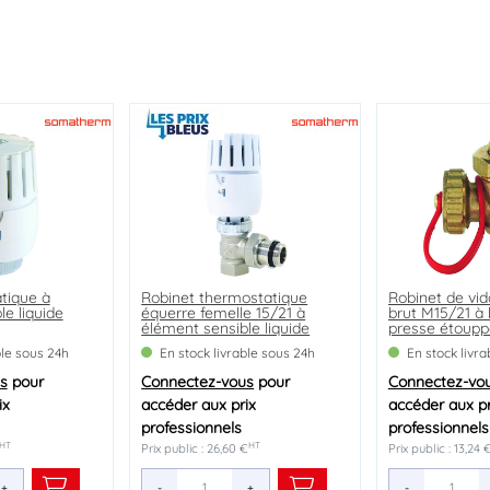
tique à
et
cophosphates
Robinet thermostatique
Siphon groupe de sécurité
Filtre à eau simple nu MK
Robinet de vid
Vase d'expans
e liquide
e équerre
équerre femelle 15/21 à
brut M15/21 à 
18 litres cylind
élément sensible liquide
presse étoupp
VT0,5
ble sous 24h
ble sous 24h
ble sous 24h
En stock livrable sous 24h
En stock livrable sous 24h
En stock livrable sous 24h
En stock livr
En stock livr
s
s
s
pour
pour
pour
Connectez-vous
Connectez-vous
Connectez-vous
pour
pour
pour
Connectez-vo
Connectez-vo
ix
ix
ix
accéder aux prix
accéder aux prix
accéder aux prix
accéder aux pr
accéder aux pr
professionnels
professionnels
professionnels
professionnels
professionnels
HT
HT
HT
HT
HT
HT
Prix public : 26,60 €
Prix public : 2,76 €
Prix public : 53,84 €
Prix public : 13,24 
Prix public : 43,29 
+
+
+
-
-
-
+
+
+
-
-