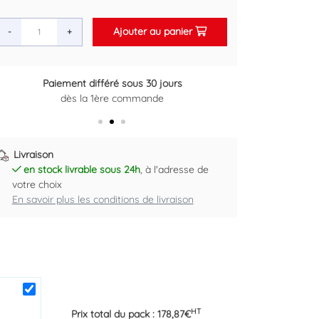
Ajouter au panier
-
+
Paiement différé sous 30 jours
Retour gratuit sous 14 jours
dès la 1ère commande
Plus d'informations ici
Livraison
en stock livrable sous 24h
, à l'adresse de
votre choix
En savoir plus les conditions de livraison
HT
Prix total du pack :
178,87
€