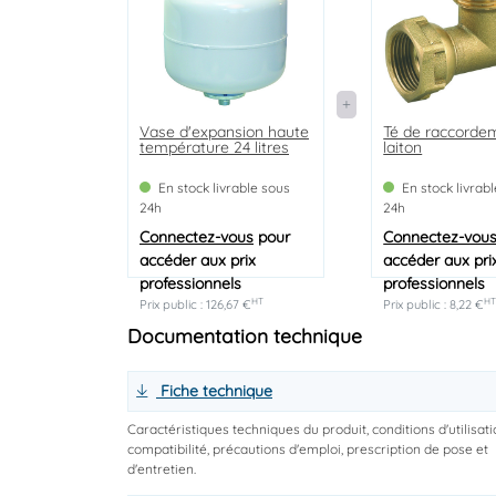
Vase d'expansion haute
Té de raccorde
température 24 litres
laiton
En stock livrable sous
En stock livrab
24h
24h
Connectez-vous
pour
Connectez-vou
accéder aux prix
accéder aux pri
professionnels
professionnels
HT
H
Prix public : 126,67 €
Prix public : 8,22 €
Documentation technique
Fiche technique
Caractéristiques techniques du produit, conditions d'utilisati
compatibilité, précautions d'emploi, prescription de pose et
d'entretien.