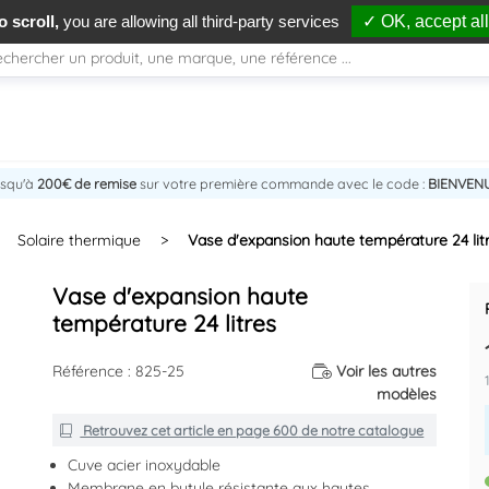
 scroll,
you are allowing all third-party services
✓ OK, accept all
usqu'à
200€ de remise
sur votre première commande avec le code :
BIENVEN
Solaire thermique
>
Vase d'expansion haute température 24 lit
Vase d'expansion haute
température 24 litres
Référence : 825-25
Voir les autres
modèles
Retrouvez cet article en
page 600
de notre catalogue
Cuve acier inoxydable
Membrane en butyle résistante aux hautes