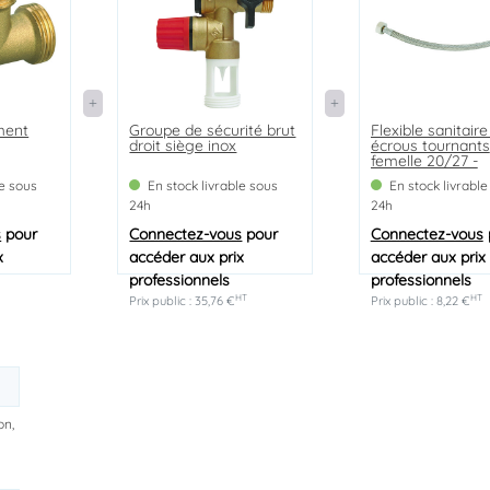
ment
Groupe de sécurité brut
Flexible sanitaire
droit siège inox
écrous tournants
femelle 20/27 -
Longueur 500m
le sous
En stock livrable sous
En stock livrable
24h
24h
s
pour
Connectez-vous
pour
Connectez-vous
x
accéder aux prix
accéder aux prix
professionnels
professionnels
T
HT
HT
Prix public : 35,76 €
Prix public : 8,22 €
on,