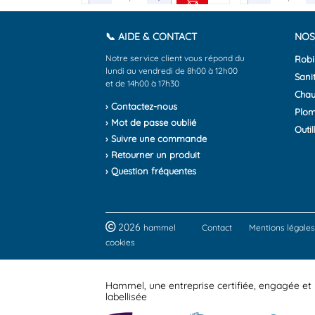
📞 AIDE & CONTACT
NOS
Notre service client vous répond du
Robi
lundi au vendredi de 8h00 à 12h00
Sanit
et de 14h00 à 17h30
Chau
› Contactez-nous
Plom
› Mot de passe oublié
Outil
› Suivre une commande
› Retourner un produit
› Question fréquentes
2026
hammel
Contact
Mentions légales
cookies
Hammel, une entreprise certifiée, engagée et
labellisée