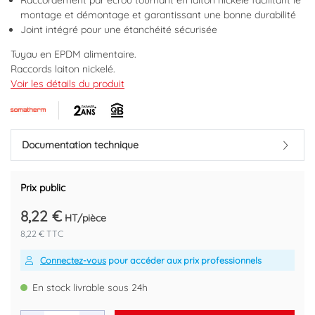
Raccordement par écrou tournant en laiton nickelé facilitant le
montage et démontage et garantissant une bonne durabilité
Joint intégré pour une étanchéité sécurisée
Tuyau en EPDM alimentaire.
Raccords laiton nickelé.
Pression maximum 10 bars.
Voir les détails du produit
Température maximum +80°C
Marque : SOMATHERM
Code EAN : 3540737806577
Documentation technique
Prix public
8,22 €
HT/pièce
8,22 € TTC
Connectez-vous
pour accéder aux prix professionnels
En stock livrable sous 24h