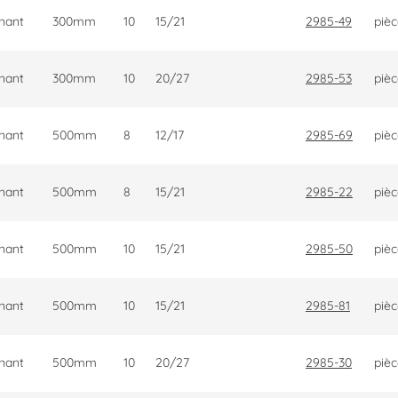
rnant
300mm
10
15/21
2985-49
piè
rnant
300mm
10
20/27
2985-53
piè
rnant
500mm
8
12/17
2985-69
piè
rnant
500mm
8
15/21
2985-22
piè
rnant
500mm
10
15/21
2985-50
piè
rnant
500mm
10
15/21
2985-81
piè
rnant
500mm
10
20/27
2985-30
piè