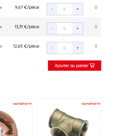
ce
9,67 €
/pièce
0
-
+
ce
13,31 €
/pièce
0
-
+
ce
12,65 €
/pièce
0
-
+
Ajouter au panier