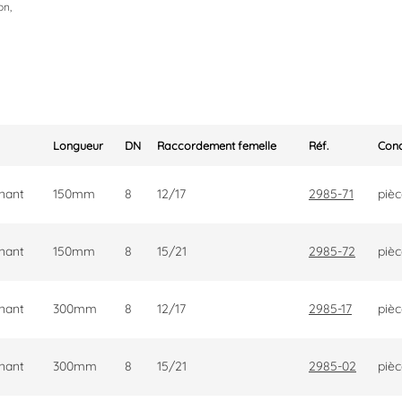
on,
Longueur
DN
Raccordement femelle
Réf.
Con
rnant
150mm
8
12/17
2985-71
piè
rnant
150mm
8
15/21
2985-72
piè
rnant
300mm
8
12/17
2985-17
piè
rnant
300mm
8
15/21
2985-02
piè