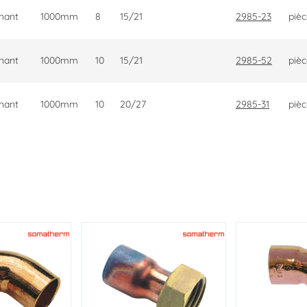
rnant
1000mm
8
15/21
2985-23
piè
rnant
1000mm
10
15/21
2985-52
piè
rnant
1000mm
10
20/27
2985-31
piè