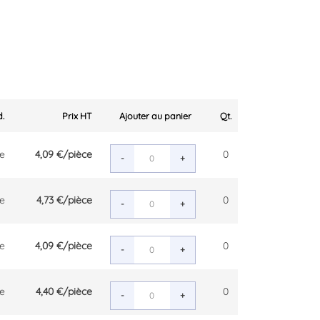
d.
Prix HT
Ajouter au panier
Qt.
ce
4,09 €
/pièce
0
-
+
ce
4,73 €
/pièce
0
-
+
ce
4,09 €
/pièce
0
-
+
ce
4,40 €
/pièce
0
-
+