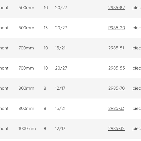
rnant
500mm
10
20/27
2985-82
piè
rnant
500mm
13
20/27
P985-20
piè
rnant
700mm
10
15/21
2985-51
piè
rnant
700mm
10
20/27
2985-55
piè
rnant
800mm
8
12/17
2985-70
piè
rnant
800mm
8
15/21
2985-33
piè
rnant
1000mm
8
12/17
2985-32
piè