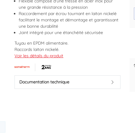
Flexible composé d'une tresse en acier inox pour
une grande résistance à la pression
Raccordement par écrou tournant en laiton nickelé
facilitant le montage et démontage et garantissant
une bonne durabilité
Joint intégré pour une étanchéité sécurisée
Des prix justes et personnalisés
Paiement diff
pour les pros
dès la 1
Tuyau en EPDM alimentaire.
Raccords laiton nickelé.
Pression maximum 10 bars.
Voir les détails du produit
Température maximum +80°C
Marque : SOMATHERM
Code EAN : 3540737807017
Documentation technique