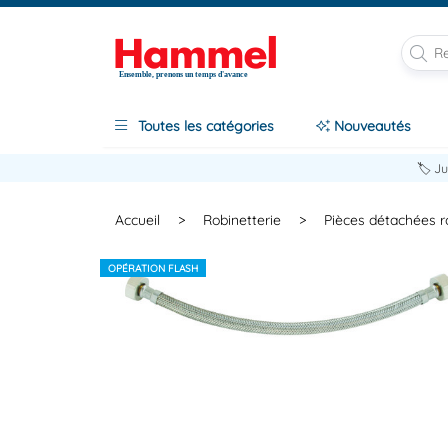
Ensemble, prenons un temps d'avance
Toutes les catégories
Nouveautés
🏷️ J
Accueil
>
Robinetterie
>
Pièces détachées r
OPÉRATION FLASH