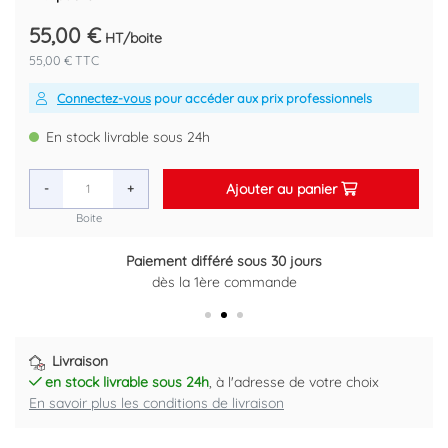
55,00 €
HT/boite
55,00 € TTC
Connectez-vous
pour accéder aux prix professionnels
En stock livrable sous 24h
Ajouter au panier
-
+
Boite
Paiement différé sous 30 jours
Retour gratuit sous 14 jours
dès la 1ère commande
Plus d'informations ici
Livraison
en stock livrable sous 24h
, à l'adresse de votre choix
En savoir plus les conditions de livraison