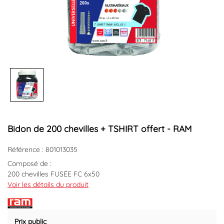
Bidon de 200 chevilles + TSHIRT offert - RAM
Référence : 801013035
Composé de :
200 chevilles FUSÉE FC 6x50
200 vis à bois T.F pozi 4x60 + 1 T-shirt offert
Voir les détails du produit
Marque : RAM
Référence fournisseur : 71681T
Prix public
Code EAN : 3167490000709