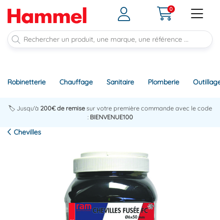
0
Robinetterie
Chauffage
Sanitaire
Plomberie
Outillag
🏷️ Jusqu'à
200€ de remise
sur votre première commande avec le code
:
BIENVENUE100
Chevilles