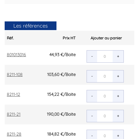
Les références
Réf.
Prix HT
Ajouter au panier
801013016
44,93 €
/Boite
-
+
8211-108
103,60 €
/Boite
-
+
8211-12
154,22 €
/Boite
-
+
8211-21
190,00 €
/Boite
-
+
8211-28
184,82 €
/Boite
-
+