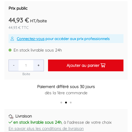
Isolation acoustique : DIN 4109.
Tenue au feu : classe B2.
Prix public
Température d'utilisation : -50° à + 110°C.
44,93 €
HT/boite
Code EAN : 4048962269642
44,93 € TTC
Connectez-vous
pour accéder aux prix professionnels
En stock livrable sous 24h
Ajouter au panier
-
+
Boite
Paiement différé sous 30 jours
Retour gratuit sous 14 jours
dès la 1ère commande
Plus d'informations ici
Livraison
en stock livrable sous 24h
, à l'adresse de votre choix
En savoir plus les conditions de livraison