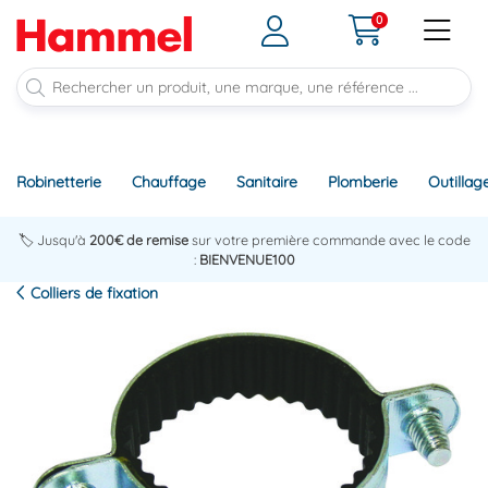
0
Robinetterie
Chauffage
Sanitaire
Plomberie
Outillag
🏷️ Jusqu'à
200€ de remise
sur votre première commande avec le code
:
BIENVENUE100
Colliers de fixation