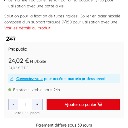
Le maintien du collier se fait par un taraudage 7/150 pour
utilisation avec une patte à vis
Solution pour la fixation de tubes rigides. Collier en acier nickelé
composé d'un support taraudé 7/150 pour utilisation avec une
patte à vis. Permet la réduction de la transmission des bruits en
Voir les détails du produit
absorbant les vibrations.
Code EAN : 3540732400183
Prix public
24,02 €
HT/boite
24,02 € TTC
Connectez-vous
pour accéder aux prix professionnels
En stock livrable sous 24h
Ajouter au panier
-
+
1 Boite = 100 pièces
Paiement différé sous 30 jours
Retour gratuit sous 14 jours