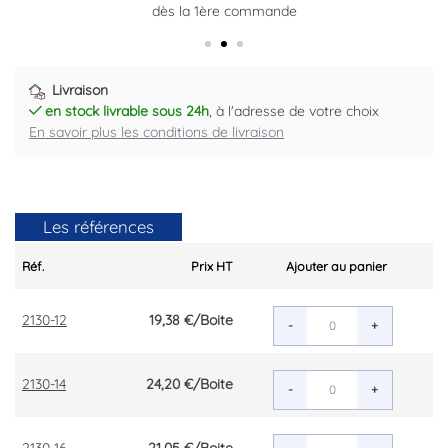
dès la 1ère commande
Plus d'informations ici
Livraison
en stock livrable sous 24h
, à l'adresse de votre choix
En savoir plus les conditions de livraison
Les références
Réf.
Prix HT
Ajouter au panier
2130-12
19,38 €
/Boite
-
+
2130-14
24,20 €
/Boite
-
+