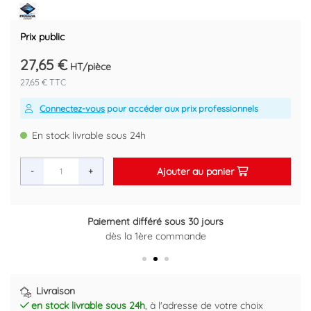
Marque : PROGALVA
Référence fournisseur : 1910
Prix public
Code EAN : 3383951154839
27,65 €
HT/pièce
27,65 € TTC
Connectez-vous
pour accéder aux prix professionnels
En stock livrable sous 24h
Ajouter au panier
-
+
Paiement différé sous 30 jours
Retour gratuit sous 14 jours
dès la 1ère commande
Plus d'informations ici
Livraison
en stock livrable sous 24h
, à l'adresse de votre choix