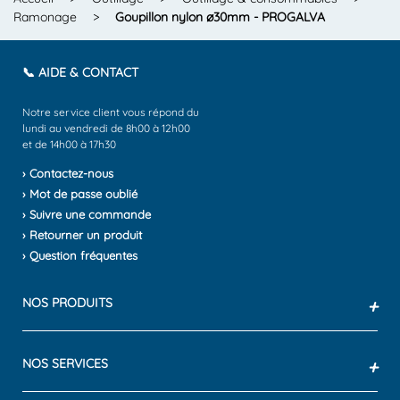
Ramonage
>
Goupillon nylon ø30mm - PROGALVA
📞 AIDE & CONTACT
Notre service client vous répond du
lundi au vendredi de 8h00 à 12h00
et de 14h00 à 17h30
› Contactez-nous
› Mot de passe oublié
› Suivre une commande
› Retourner un produit
› Question fréquentes
NOS PRODUITS
+
NOS SERVICES
+