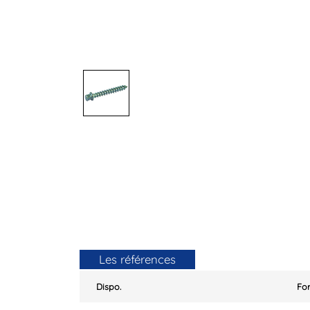
Les références
Dispo.
F