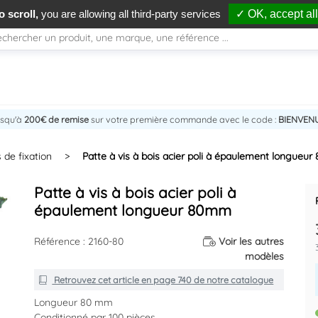
 scroll,
you are allowing all third-party services
✓ OK, accept all
usqu'à
200€ de remise
sur votre première commande avec le code :
BIENVEN
s de fixation
>
Patte à vis à bois acier poli à épaulement longueu
Patte à vis à bois acier poli à
épaulement longueur 80mm
Référence : 2160-80
Voir les autres
modèles
Retrouvez cet article en
page 740
de notre catalogue
Longueur 80 mm
Conditionné par 100 pièces