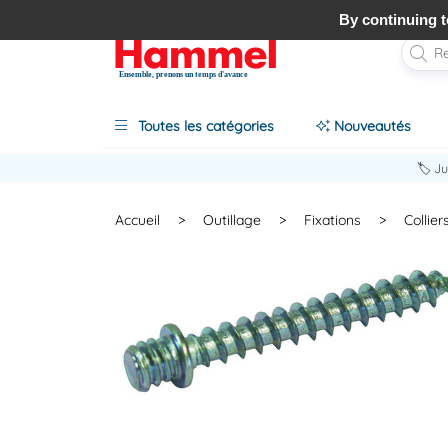
By continuing to
Ensemble, prenons un temps d'avance
Toutes les catégories
Nouveautés
🏷️ J
Accueil
>
Outillage
>
Fixations
>
Collier