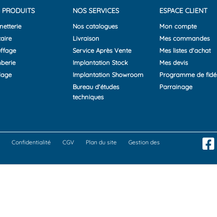
 PRODUITS
NOS SERVICES
ESPACE CLIENT
netterie
Nos catalogues
Mon compte
aire
Livraison
Mes commandes
ffage
Service Après Vente
Mes listes d'achat
berie
Implantation Stock
Mes devis
lage
Implantation Showroom
Programme de fidél
Bureau d'études
Parrainage
techniques
Confidentialité
CGV
Plan du site
Gestion des