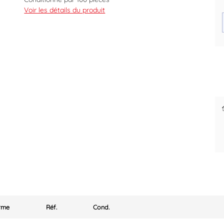
Diamètre 7 mm
Voir les détails du produit
Code EAN : 3540733600803
Des prix justes et personnalisés
pour les pros
orme
Réf.
Cond.