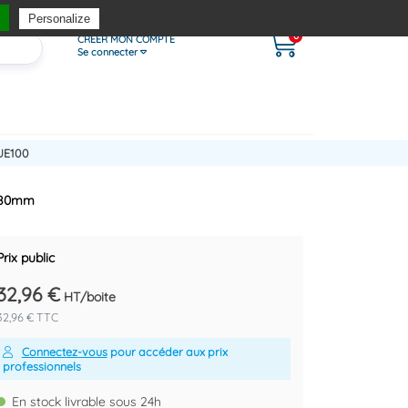
Personalize
0
CRÉER MON COMPTE
Se connecter
UE100
r 80mm
Prix public
32,96 €
HT/boite
32,96 € TTC
Connectez-vous
pour accéder aux prix
professionnels
En stock livrable sous 24h