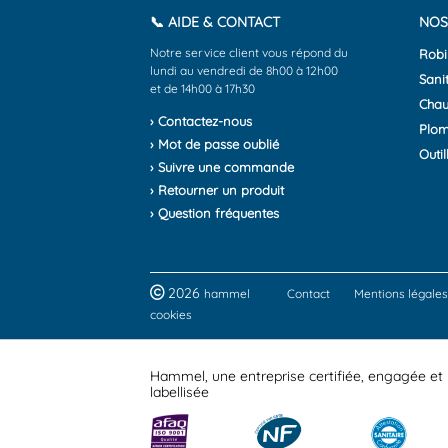
📞 AIDE & CONTACT
NOS
Notre service client vous répond du
Robi
lundi au vendredi de 8h00 à 12h00
Sanit
et de 14h00 à 17h30
Chau
› Contactez-nous
Plom
› Mot de passe oublié
Outil
› Suivre une commande
› Retourner un produit
› Question fréquentes
2026
hammel
Contact
Mentions légales
cookies
Hammel, une entreprise certifiée, engagée et
labellisée