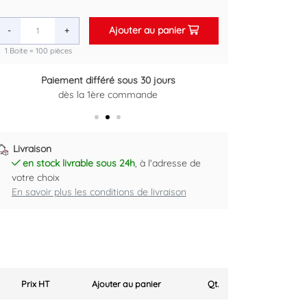
Ajouter au panier
-
+
1 Boite = 100 pièces
Paiement différé sous 30 jours
Retour gratuit sous 14 jours
dès la 1ère commande
Plus d'informations ici
Livraison
en stock livrable sous 24h
, à l'adresse de
votre choix
En savoir plus les conditions de livraison
Prix HT
Ajouter au panier
Qt.