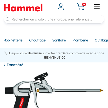
0
Robinetterie
Chauffage
Sanitaire
Plomberie
Outillag
🏷️ Jusqu'à
200€ de remise
sur votre première commande avec le code
:
BIENVENUE100
Etanchéité