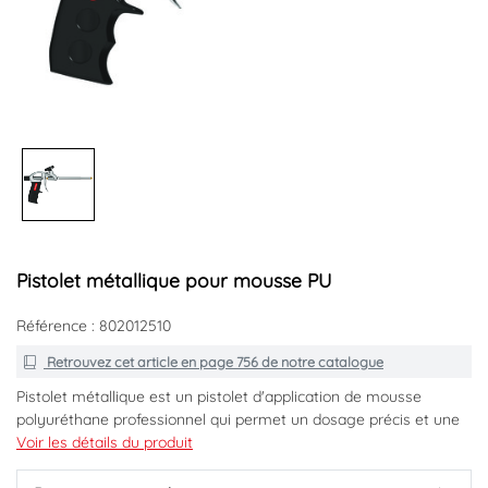
Pistolet métallique pour mousse PU
Référence : 802012510
Retrouvez cet article en
page 756
de notre catalogue
Pistolet métallique est un pistolet d'application de mousse
polyuréthane professionnel qui permet un dosage précis et une
bonne structure de mousse. Calfeutrement rapides, faciles,
Voir les détails du produit
précis des portes, fenêtres, appuis de fenêtres, panneaux