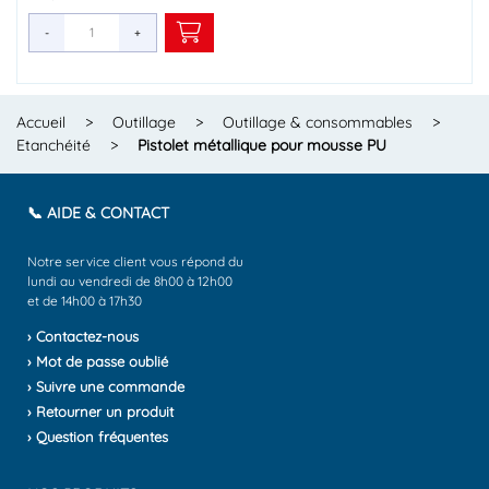
-
-
-
-
-
-
-
-
-
-
-
-
-
-
-
+
+
+
+
+
+
+
+
+
+
+
+
+
+
+
Accueil
>
Outillage
>
Outillage & consommables
>
Etanchéité
>
Pistolet métallique pour mousse PU
📞 AIDE & CONTACT
Notre service client vous répond du
lundi au vendredi de 8h00 à 12h00
et de 14h00 à 17h30
› Contactez-nous
› Mot de passe oublié
› Suivre une commande
› Retourner un produit
› Question fréquentes