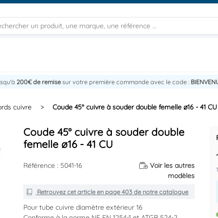
usqu'à
200€ de remise
sur votre première commande avec le code :
BIENVEN
rds cuivre
>
Coude 45° cuivre à souder double femelle ø16 - 41 CU
Coude 45° cuivre à souder double
femelle ø16 - 41 CU
Référence : 5041-16
Voir les autres
modèles
Retrouvez cet article en
page 403
de notre catalogue
Pour tube cuivre diamètre extérieur 16
Conforme à la norme NF EN 1254-1 et ATGB 524-2