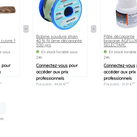
Bobine soudure étain
Pâte décapante
cuivre 1
40 % fil âme décapante
brasage AGFLUX
C
500 grs
SELECTARC
le sous
En stock livrable sous
En stock livrable
24h
24h
s
pour
Connectez-vous
pour
Connectez-vous
x
accéder aux prix
accéder aux prix
professionnels
professionnels
HT
HT
HT
Prix public : 44,36 €
Prix public : 21,31 €
on,