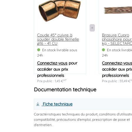
Coude 45° cuivre à
Brasure Cupro
souder double femelle
phosphore pour 
ø16 - 41 CU
kg - SELECTAR
En stock livrable sous
En stock livrab
24h
24h
Connectez-vous
pour
Connectez-vou
accéder aux prix
accéder aux pri
professionnels
professionnels
HT
Prix public : 1,45 €
Prix public : 55,49 €
Documentation technique
Fiche technique
Caractéristiques techniques du produit, conditions d'utilisati
compatibilité, précautions d'emploi, prescription de pose et
d'entretien.