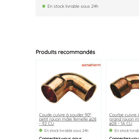
En stock livrable sous 24h
Produits recommandés
Coude cuivre à souder 90°
Rosace conique hauteur 14
Coude laiton égal double
Courbe cuivre 
Applique MAL 
Vanne à sphèr
petit rayon mâle femelle ø28
mm
femelle 26/34 - 90
grand rayon m
écrou pour coll
20/27 à manet
- 92 CU
ø28 - 1A CU
chromée ø14-1
En stock livrable sous 24h
En stock livrable sous 24h
En stock livrable sous 24h
En stock livra
En stock livra
En stock livra
Connectez-vous
Connectez-vous
Connectez-vous
pour
pour
pour
Connectez-vou
Connectez-vou
Connectez-vou