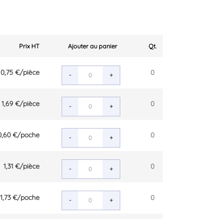
Prix HT
Ajouter au panier
Qt.
0,75 €
/pièce
0
-
+
1,69 €
/pièce
0
-
+
0,60 €
/poche
0
-
+
1,31 €
/pièce
0
-
+
11,73 €
/poche
0
-
+