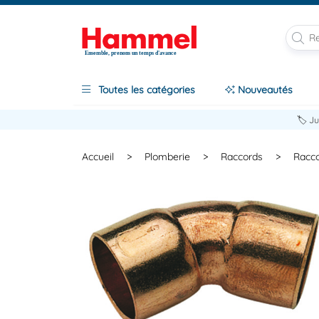
Ensemble, prenons un temps d'avance
Toutes les catégories
Nouveautés
🏷️ J
Accueil
>
Plomberie
>
Raccords
>
Racco