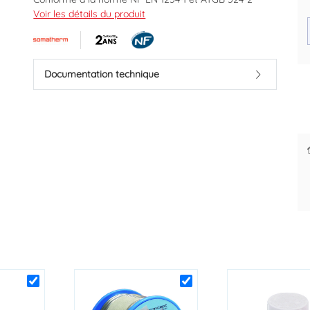
Voir les détails du produit
Marque : SOMATHERM
Code EAN : 3383955411167
Documentation technique
Des prix justes et personnalisés
Paiement différé sous 30 jours
pour les pros
dès la 1ère commande