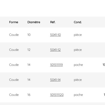
Forme
Diamètre
Réf.
Cond.
Coude
10
5041-10
pièce
Coude
12
5041-12
pièce
Coude
14
101511119
poche
1
Coude
14
5041-14
pièce
Coude
16
101511120
poche