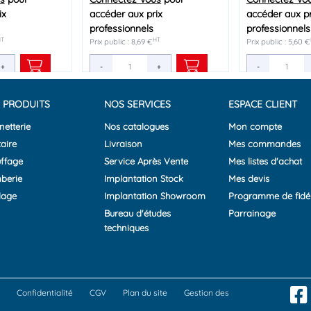
ix
ix
ix
accéder aux prix
accéder aux prix
accéder aux prix
accéder aux pr
accéder aux pr
accéder aux pr
professionnels
professionnels
professionnels
professionnels
professionnels
professionnels
HT
HT
HT
HT
HT
HT
Prix public : 8,69 €
Prix public : 9,80 €
Prix public : 6,29 €
Prix public : 5,60 €
Prix public : 2,76 €
Prix public : 5,85 €
+
+
+
-
-
-
+
+
+
-
-
-
 PRODUITS
NOS SERVICES
ESPACE CLIENT
netterie
Nos catalogues
Mon compte
aire
Livraison
Mes commandes
ffage
Service Après Vente
Mes listes d'achat
berie
Implantation Stock
Mes devis
lage
Implantation Showroom
Programme de fidél
Bureau d'études
Parrainage
techniques
Confidentialité
CGV
Plan du site
Gestion des