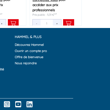
ix
ix
ix
accéder aux prix
accéder aux prix
accéder aux prix
professionnels
professionnels
professionnels
HT
HT
HT
HT
HT
HT
Prix public : 5,31 €
Prix public : 6,27 €
Prix public : 7,18 €
+
+
+
-
-
-
+
+
+
HAMMEL & PLUS
Découvrez Hammel
Ouvrir un compte pro
Offre de bienvenue
Nous rejoindre
ité