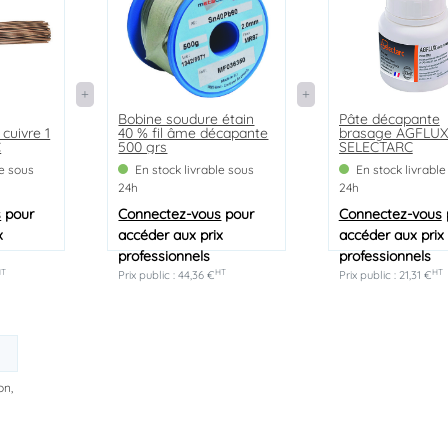
Bobine soudure étain
Pâte décapante
cuivre 1
40 % fil âme décapante
brasage AGFLUX
C
500 grs
SELECTARC
le sous
En stock livrable sous
En stock livrable
24h
24h
s
pour
Connectez-vous
pour
Connectez-vous
x
accéder aux prix
accéder aux prix
professionnels
professionnels
HT
HT
HT
Prix public : 44,36 €
Prix public : 21,31 €
on,