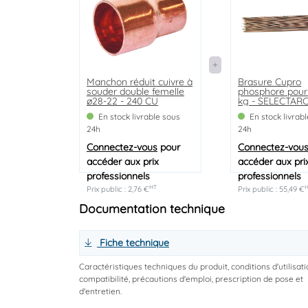
Manchon réduit cuivre à
Brasure Cupro
souder double femelle
phosphore pour 
ø28-22 - 240 CU
kg - SELECTAR
En stock livrable sous
En stock livrab
24h
24h
Connectez-vous
pour
Connectez-vou
accéder aux prix
accéder aux pri
professionnels
professionnels
HT
Prix public : 2,76 €
Prix public : 55,49 €
Documentation technique
Fiche technique
Caractéristiques techniques du produit, conditions d'utilisati
compatibilité, précautions d'emploi, prescription de pose et
d'entretien.