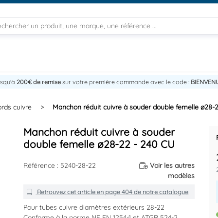
usqu'à
200€ de remise
sur votre première commande avec le code :
BIENVEN
rds cuivre
>
Manchon réduit cuivre à souder double femelle ø28-
Manchon réduit cuivre à souder
double femelle ø28-22 - 240 CU
Référence : 5240-28-22
Voir les autres
modèles
Retrouvez cet article en
page 404
de notre catalogue
Pour tubes cuivre diamètres extérieurs 28-22
Conforme à la norme NF EN 1254-1 et ATGB 524-2