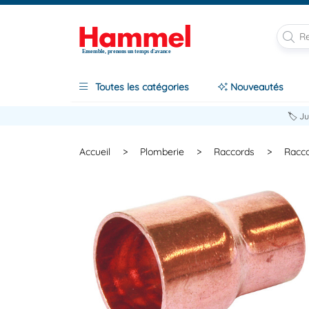
Ensemble, prenons un temps d'avance
Toutes les catégories
Nouveautés
🏷️ J
Accueil
>
Plomberie
>
Raccords
>
Racco