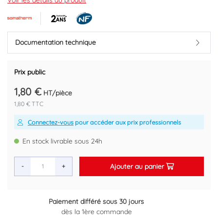
Voir les détails du produit
Marque : SOMATHERM
Code EAN : 3383955241245
Documentation technique
Prix public
1,80 €
HT/pièce
1,80 € TTC
Connectez-vous
pour accéder aux prix professionnels
En stock livrable sous 24h
Ajouter au panier
-
+
Retour gratuit sous 14 jours
Plus d'informations ici