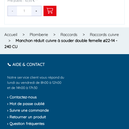
Prix public : 10,55 €
Prix public : 4,24 €
Prix public : 5,85 €
Prix public : 4,49 €
Prix public : 7,85 €
Prix public : 8,60 €
Prix public : 14,96 €
Prix public : 9,42 €
Prix public : 3,33 €
Prix public : 5,93 €
Prix public : 13,42 €
Prix public : 3,78 €
Prix public : 3,53 €
Prix public : 4,69 €
Prix public : 24,05 €
-
-
-
-
-
-
-
-
-
-
-
-
-
-
-
+
+
+
+
+
+
+
+
+
+
+
+
+
+
+
Accueil
>
Plomberie
>
Raccords
>
Raccords cuivre
>
Manchon réduit cuivre à souder double femelle ø22-14 -
240 CU
📞 AIDE & CONTACT
Notre service client vous répond du
lundi au vendredi de 8h00 à 12h00
et de 14h00 à 17h30
› Contactez-nous
› Mot de passe oublié
› Suivre une commande
› Retourner un produit
› Question fréquentes