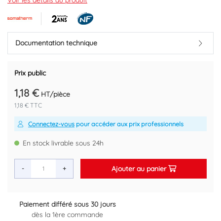
Voir les détails du produit
Code EAN : 3540735240649
Documentation technique
Prix public
1,18 €
HT/pièce
1,18 € TTC
Connectez-vous
pour accéder aux prix professionnels
En stock livrable sous 24h
Ajouter au panier
-
+
Retour gratuit sous 14 jours
Plus d'informations ici