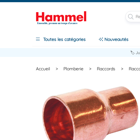
Ensemble, prenons un temps d'avance
Toutes les catégories
Nouveautés
🏷️ J
Accueil
>
Plomberie
>
Raccords
>
Racco