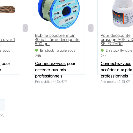
Bobine soudure étain
Pâte décapante
cuivre 1
40 % fil âme décapante
brasage AGFLUX
C
500 grs
SELECTARC
le sous
En stock livrable sous
En stock livrable
24h
24h
s
pour
Connectez-vous
pour
Connectez-vous
x
accéder aux prix
accéder aux prix
professionnels
professionnels
HT
HT
HT
Prix public : 44,36 €
Prix public : 21,31 €
on,