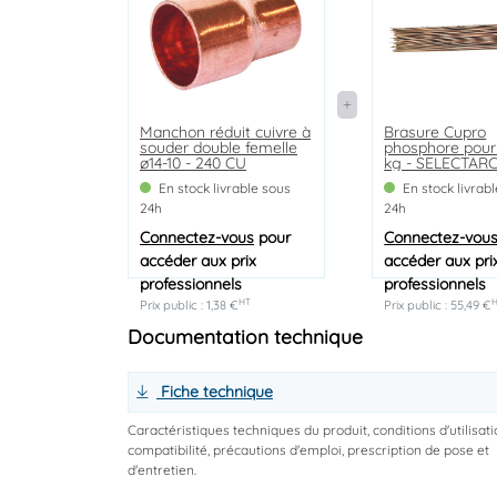
Manchon réduit cuivre à
Brasure Cupro
souder double femelle
phosphore pour 
ø14-10 - 240 CU
kg - SELECTAR
En stock livrable sous
En stock livrab
24h
24h
Connectez-vous
pour
Connectez-vou
accéder aux prix
accéder aux pri
professionnels
professionnels
HT
Prix public : 1,38 €
Prix public : 55,49 €
Documentation technique
Fiche technique
Caractéristiques techniques du produit, conditions d'utilisati
compatibilité, précautions d'emploi, prescription de pose et
d'entretien.