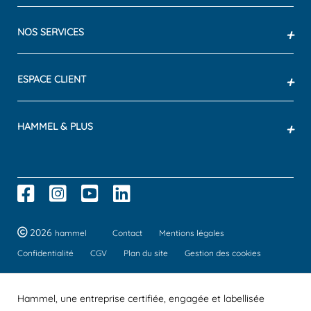
NOS SERVICES
+
ESPACE CLIENT
+
HAMMEL & PLUS
+
2026
hammel
Contact
Mentions légales
Confidentialité
CGV
Plan du site
Gestion des cookies
Hammel, une entreprise certifiée, engagée et labellisée