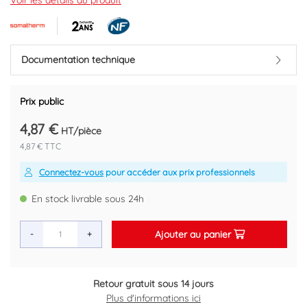
Vendu par multiple de 1 pièce
Voir les détails du produit
Marque : SOMATHERM
Code EAN : 4011860161844
Documentation technique
Prix public
4,87 €
HT/pièce
4,87 € TTC
Connectez-vous
pour accéder aux prix professionnels
En stock livrable sous 24h
Ajouter au panier
-
+
Retour gratuit sous 14 jours
Plus d'informations ici