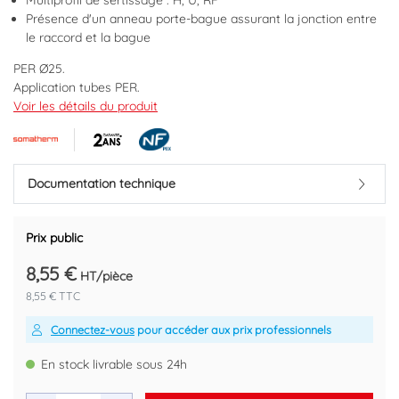
Multiprofil de sertissage : H, U, RF
Présence d'un anneau porte-bague assurant la jonction entre
le raccord et la bague
PER Ø25.
Application tubes PER.
Douille de sertissage en acier inoxydable résistant à la corrosion.
Voir les détails du produit
Fenêtre de contrôle pour s'assurer du positionnement du tube.
Anneau porte bague garantissant la liaison raccord laiton-bague
inox.
Rapidité de montage et positionnement optimal de la matrice au
Documentation technique
moment du sertissage grâce à une butée.
Profil mâchoire H, RF, U.
NF certificat 81346.
Prix public
Conditionné à l'unité.
8,55 €
HT/pièce
Marque : SOMATHERM
8,55 € TTC
Code EAN : 3540733310252
Connectez-vous
pour accéder aux prix professionnels
En stock livrable sous 24h