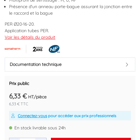
Multiprofil de sertissage : H, U, RF
Présence d'un anneau porte-bague assurant la jonction entre
le raccord et la bague
PER Ø20-16-20.
Application tubes PER.
Douille de sertissage en acier inoxydable résistant à la corrosion.
Voir les détails du produit
Fenêtre de contrôle pour s'assurer du positionnement du tube.
Anneau porte bague garantissant la liaison raccord laiton-bague
inox.
Rapidité de montage et positionnement optimal de la matrice au
Documentation technique
moment du sertissage grâce à une butée.
Profil mâchoire H, RF, U.
NF certificat 81346.
Prix public
Conditionné à l'unité.
6,33 €
HT/pièce
Marque : SOMATHERM
6,33 € TTC
Code EAN : 3540733313239
Connectez-vous
pour accéder aux prix professionnels
En stock livrable sous 24h