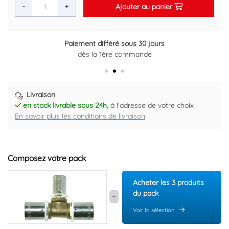
Ajouter au panier
-
+
Paiement différé sous 30 jours
Retour gratuit sous 14 jours
dès la 1ère commande
Plus d'informations ici
Livraison
en stock livrable sous 24h
, à l'adresse de votre choix
En savoir plus les conditions de livraison
Composez votre pack
Acheter les 3 produits
du pack
Voir la sélection