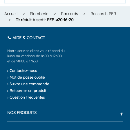
Accueil
>
Plomberie
>
Raccords
>
Raccords PER
>
Té réduit à sertir PER ø20-16-20
📞 AIDE & CONTACT
Notre service client vous répond du
lundi au vendredi de 8h00 à 12h00
et de 14h00 à 17h30
› Contactez-nous
› Mot de passe oublié
› Suivre une commande
› Retourner un produit
› Question fréquentes
NOS PRODUITS
+