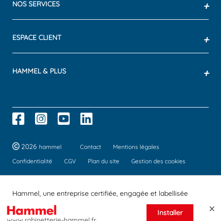
NOS SERVICES
+
ESPACE CLIENT
+
HAMMEL & PLUS
+
2026
hammel
Contact
Mentions légales
Confidentialité
CGV
Plan du site
Gestion des cookies
Hammel, une entreprise certifiée, engagée et labellisée
Installer
www.robinetterie-hammel.fr