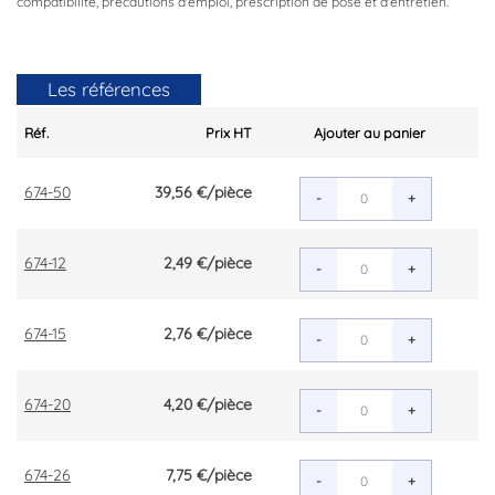
compatibilité, précautions d'emploi, prescription de pose et d'entretien.
Les références
Réf.
Prix HT
Ajouter au panier
674-50
39,56 €
/pièce
-
+
674-12
2,49 €
/pièce
-
+
674-15
2,76 €
/pièce
-
+
674-20
4,20 €
/pièce
-
+
674-26
7,75 €
/pièce
-
+