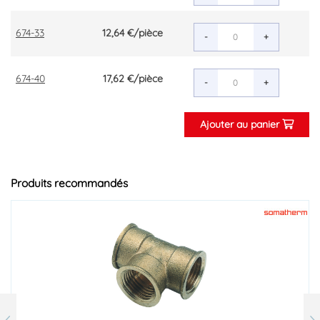
674-33
12,64 €
/pièce
-
+
674-40
17,62 €
/pièce
-
+
Ajouter au panier
Produits recommandés