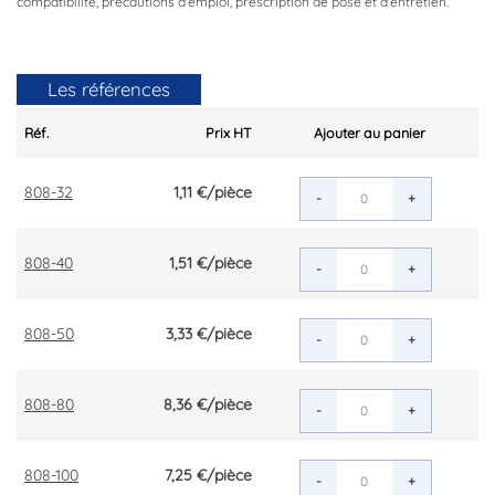
compatibilité, précautions d'emploi, prescription de pose et d'entretien.
Les références
Réf.
Prix HT
Ajouter au panier
808-32
1,11 €
/pièce
-
+
808-40
1,51 €
/pièce
-
+
808-50
3,33 €
/pièce
-
+
808-80
8,36 €
/pièce
-
+
808-100
7,25 €
/pièce
-
+