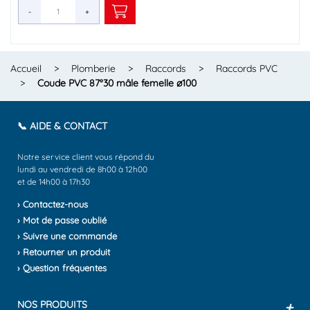
-
-
-
-
-
-
-
-
-
-
-
-
-
-
-
+
+
+
+
+
+
+
+
+
+
+
+
+
+
+
Accueil
>
Plomberie
>
Raccords
>
Raccords PVC
>
Coude PVC 87°30 mâle femelle ø100
📞 AIDE & CONTACT
Notre service client vous répond du
lundi au vendredi de 8h00 à 12h00
et de 14h00 à 17h30
› Contactez-nous
› Mot de passe oublié
› Suivre une commande
› Retourner un produit
› Question fréquentes
NOS PRODUITS
+