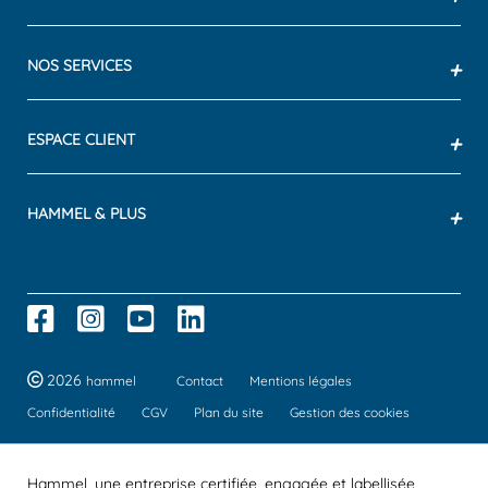
NOS SERVICES
+
ESPACE CLIENT
+
HAMMEL & PLUS
+
2026
hammel
Contact
Mentions légales
Confidentialité
CGV
Plan du site
Gestion des cookies
Hammel, une entreprise certifiée, engagée et labellisée