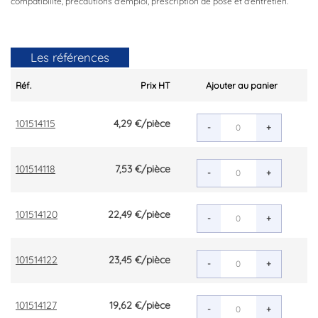
compatibilité, précautions d'emploi, prescription de pose et d'entretien.
Les références
Réf.
Prix HT
Ajouter au panier
101514115
4,29 €
/pièce
-
+
101514118
7,53 €
/pièce
-
+
101514120
22,49 €
/pièce
-
+
101514122
23,45 €
/pièce
-
+
101514127
19,62 €
/pièce
-
+