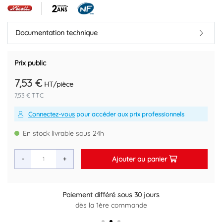
Référence fournisseur : UBJ188
Code EAN : 3309030514004
Documentation technique
Prix public
7,53 €
HT/pièce
7,53 € TTC
Connectez-vous
pour accéder aux prix professionnels
En stock livrable sous 24h
Ajouter au panier
-
+
Paiement différé sous 30 jours
Retour gratuit sous 14 jours
dès la 1ère commande
Plus d'informations ici