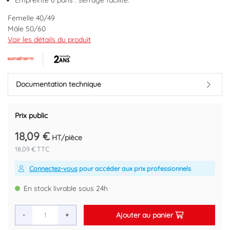
Empreinte 6 pans : serrage facilité.
Femelle 40/49
Mâle 50/60
Brut
Voir les détails du produit
Marque : SOMATHERM
Code EAN : 3540731010451
Documentation technique
Prix public
18,09 €
HT/pièce
18,09 € TTC
Connectez-vous
pour accéder aux prix professionnels
En stock livrable sous 24h
Ajouter au panier
-
+