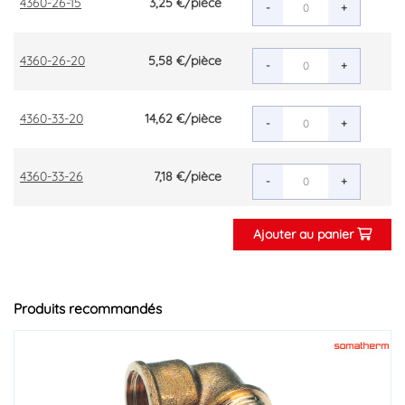
4360-26-15
3,25 €
/pièce
-
+
4360-26-20
5,58 €
/pièce
-
+
4360-33-20
14,62 €
/pièce
-
+
4360-33-26
7,18 €
/pièce
-
+
Ajouter au panier
Produits recommandés