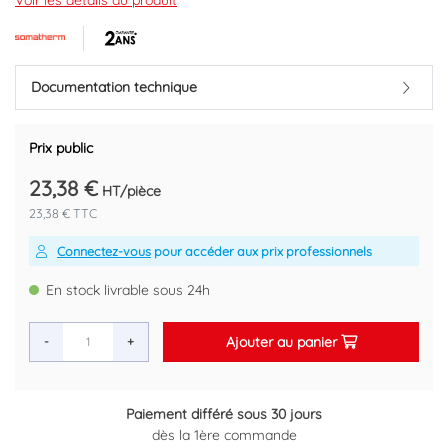
Avec écrou à joint plat et douille cuivre
Voir les détails du produit
Marque : SOMATHERM
Code EAN : 3383951123217
Documentation technique
Prix public
23,38 €
HT/pièce
23,38 € TTC
Connectez-vous
pour accéder aux prix professionnels
En stock livrable sous 24h
Ajouter au panier
-
+
Paiement différé sous 30 jours
Retour gratuit sous 14 jours
dès la 1ère commande
Plus d'informations ici