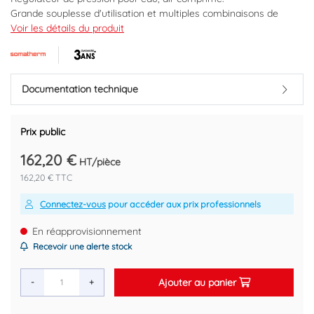
Grande souplesse d'utilisation et multiples combinaisons de
raccordements.
Voir les détails du produit
Raccordement double femelle 1".
Plage de réglage à partir de 0,5 bar.
Normé ACS
Prise manomètre par le-dessous pour contrôler la pression de
Documentation technique
sortie.
Montage toutes positions pour s'adapter à toutes les
installations.
Prix public
Garantie 3 ans
162,20 €
HT/pièce
Marque : SOMATHERM
162,20 € TTC
Code EAN : 3540731952614
Connectez-vous
pour accéder aux prix professionnels
En réapprovisionnement
Recevoir une alerte stock
Ajouter au panier
-
+