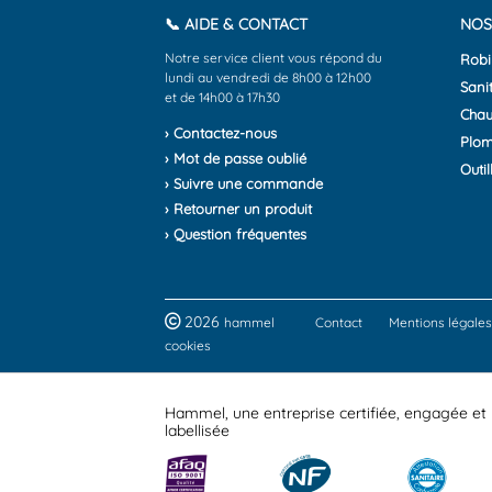
📞 AIDE & CONTACT
NOS
Notre service client vous répond du
Robi
lundi au vendredi de 8h00 à 12h00
Sanit
et de 14h00 à 17h30
Chau
› Contactez-nous
Plom
› Mot de passe oublié
Outil
› Suivre une commande
› Retourner un produit
› Question fréquentes
2026
hammel
Contact
Mentions légales
cookies
Hammel, une entreprise certifiée, engagée et
labellisée