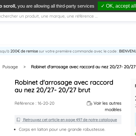
 scroll,
you are allowing all third-party services
✓ OK, accept all
usqu'à
200€ de remise
sur votre première commande avec le code :
BIENVEN
Puisage
>
Robinet d'arrosage avec raccord au nez 20/27- 20/27
Robinet d'arrosage avec raccord
au nez 20/27- 20/27 brut
Référence : 16-20-20
Voir les autres
modèles
Retrouvez cet article en
page 497
de notre catalogue
Corps en laiton pour une grande robustesse.