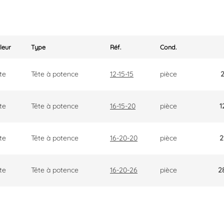
uleur
Type
Réf.
Cond.
te
Tête à potence
12-15-15
pièce
2
te
Tête à potence
16-15-20
pièce
1
te
Tête à potence
16-20-20
pièce
2
te
Tête à potence
16-20-26
pièce
2