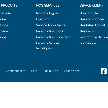
 PRODUITS
NOS SERVICES
ESPACE CLIENT
netterie
Nos catalogues
Mon compte
aire
Livraison
Mes commandes
ffage
Service Après Vente
Mes listes d'achat
berie
Implantation Stock
Mes devis
lage
Implantation Showroom
Programme de fidél
Bureau d'études
Parrainage
techniques
Confidentialité
CGV
Plan du site
Gestion des