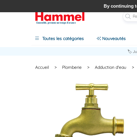
By continuing to
Ensemble, prenons un temps d'avance
Toutes les catégories
Nouveautés
🏷️ J
Accueil
>
Plomberie
>
Adduction d'eau
>