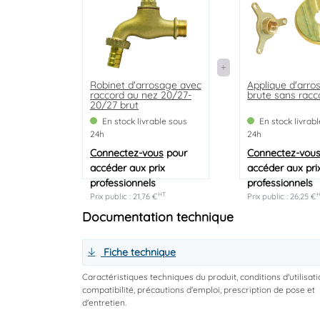
Robinet d'arrosage avec
Applique d'arro
raccord au nez 20/27-
brute sans racc
20/27 brut
En stock livrable sous
En stock livrab
24h
24h
Connectez-vous
pour
Connectez-vou
accéder aux prix
accéder aux pri
professionnels
professionnels
HT
Prix public : 21,76 €
Prix public : 26,25 €
Documentation technique
Fiche technique
Caractéristiques techniques du produit, conditions d'utilisati
compatibilité, précautions d'emploi, prescription de pose et
d'entretien.