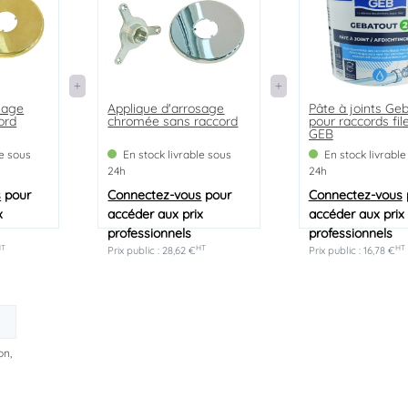
sage
Applique d'arrosage
Pâte à joints Ge
ord
chromée sans raccord
pour raccords fil
GEB
le sous
En stock livrable sous
En stock livrable
24h
24h
s
pour
Connectez-vous
pour
Connectez-vous
x
accéder aux prix
accéder aux prix
professionnels
professionnels
HT
HT
HT
Prix public : 28,62 €
Prix public : 16,78 €
on,