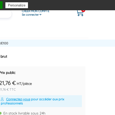
Personalize
0
CRÉER MON COMPTE
Se connecter
UE100
 brut
Prix public
21,76 €
HT/pièce
21,76 € TTC
Connectez-vous
pour accéder aux prix
professionnels
En stock livrable sous 24h