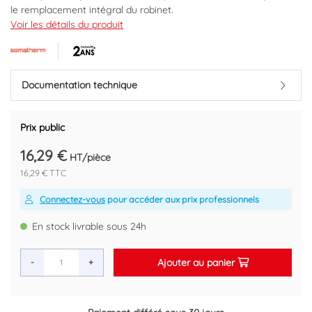
le remplacement intégral du robinet.
Corps en laiton brut pour une meilleure durabilité dans le temps.
Voir les détails du produit
Compatible avec des robinets de pas de vis normalisé 1".
L'intervention rapide et sûre grâce au presse-étoupe à emprunte
6 pans pour un serrage optimal à l'aide d'une simple clé.
Documentation technique
Marque : SOMATHERM
Code EAN : 3383952802869
Prix public
16,29 €
HT/pièce
16,29 € TTC
Connectez-vous
pour accéder aux prix professionnels
En stock livrable sous 24h
Ajouter au panier
-
+