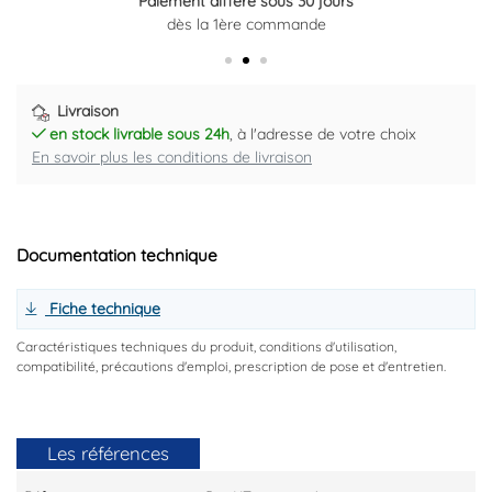
Paiement différé sous 30 jours
Retour gratuit sous 14 jours
dès la 1ère commande
Plus d'informations ici
Livraison
en stock livrable sous 24h
, à l'adresse de votre choix
En savoir plus les conditions de livraison
Documentation technique
Fiche technique
Caractéristiques techniques du produit, conditions d'utilisation,
compatibilité, précautions d'emploi, prescription de pose et d'entretien.
Les références