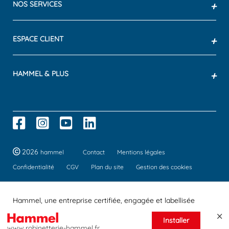
NOS SERVICES
+
ESPACE CLIENT
+
HAMMEL & PLUS
+
2026
hammel
Contact
Mentions légales
Confidentialité
CGV
Plan du site
Gestion des cookies
Hammel, une entreprise certifiée, engagée et labellisée
Installer
www.robinetterie-hammel.fr