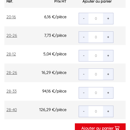
Réf.
Prix HT
Ajouter au panier
20-16
6,16 €
/pièce
-
+
20-26
7,73 €
/pièce
-
+
28-12
5,04 €
/pièce
-
+
28-26
16,29 €
/pièce
-
+
28-33
94,16 €
/pièce
-
+
28-40
126,29 €
/pièce
-
+
Ajouter au panier