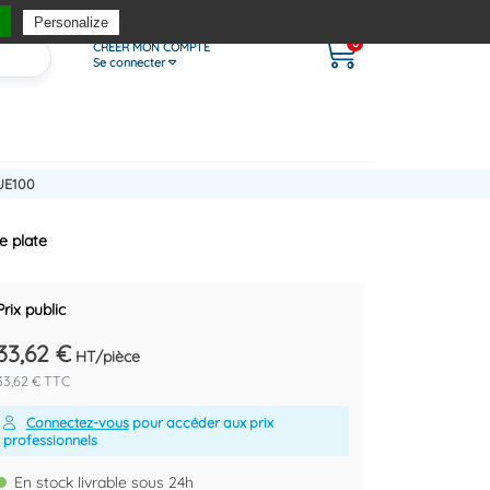
Personalize
0
CRÉER MON COMPTE
Se connecter
UE100
e plate
Prix public
33,62 €
HT/pièce
33,62 € TTC
Connectez-vous
pour accéder aux prix
professionnels
En stock livrable sous 24h