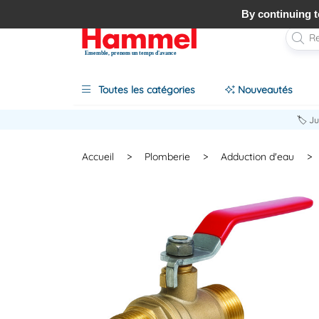
By continuing to
Ensemble, prenons un temps d'avance
Toutes les catégories
Nouveautés
🏷️ J
Accueil
>
Plomberie
>
Adduction d'eau
>