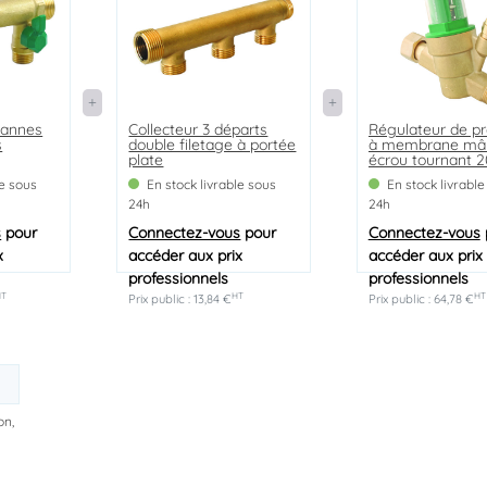
vannes
Collecteur 3 départs
Régulateur de pr
s
double filetage à portée
à membrane mâ
plate
écrou tournant 
le sous
En stock livrable sous
En stock livrable
24h
24h
s
pour
Connectez-vous
pour
Connectez-vous
x
accéder aux prix
accéder aux prix
professionnels
professionnels
HT
HT
HT
Prix public : 13,84 €
Prix public : 64,78 €
on,