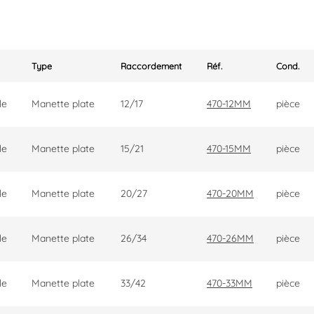
Type
Raccordement
Réf.
Cond.
le
Manette plate
12/17
470-12MM
pièce
le
Manette plate
15/21
470-15MM
pièce
le
Manette plate
20/27
470-20MM
pièce
le
Manette plate
26/34
470-26MM
pièce
le
Manette plate
33/42
470-33MM
pièce