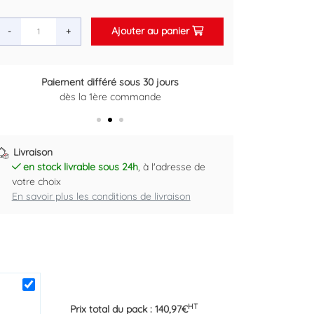
Ajouter au panier
-
+
Paiement différé sous 30 jours
Retour gratuit sous 14 jours
dès la 1ère commande
Plus d'informations ici
Livraison
en stock livrable sous 24h
, à l'adresse de
votre choix
En savoir plus les conditions de livraison
HT
Prix total du pack :
140,97
€