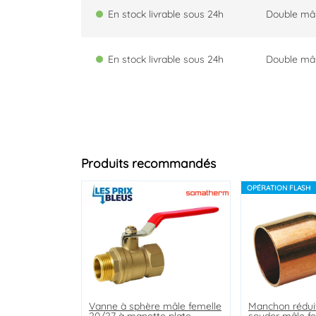
En stock livrable sous 24h
Double mâ
En stock livrable sous 24h
Double mâ
Produits recommandés
OPÉRATION FLASH
Vanne à sphère mâle femelle
Vanne à sphère double
Régulateur de pression à
Manchon réduit
Mamelon rédui
Mamelon réduit