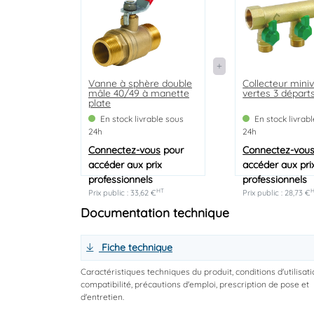
Vanne à sphère double
Collecteur mini
mâle 40/49 à manette
vertes 3 départ
plate
En stock livrable sous
En stock livrab
24h
24h
Connectez-vous
pour
Connectez-vou
accéder aux prix
accéder aux pri
professionnels
professionnels
HT
Prix public : 33,62 €
Prix public : 28,73 €
Documentation technique
Fiche technique
Caractéristiques techniques du produit, conditions d'utilisati
compatibilité, précautions d'emploi, prescription de pose et
d'entretien.