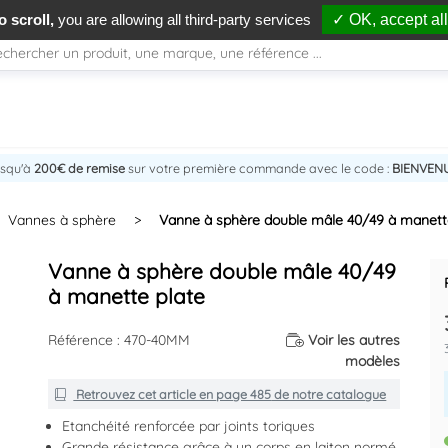
 scroll,
you are allowing all third-party services
✓ OK, accept all
usqu'à
200€ de remise
sur votre première commande avec le code :
BIENVEN
Vannes à sphère
>
Vanne à sphère double mâle 40/49 à manett
Vanne à sphère double mâle 40/49
à manette plate
Référence : 470-40MM
Voir les autres
modèles
Retrouvez cet article en
page 485
de notre catalogue
Etanchéité renforcée par joints toriques
Grande résistance grâce à un corps en laiton normé