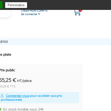
Personalize
0
CRÉER MON COMPTE
Se connecter
UE100
e plate
Prix public
55,25 €
HT/pièce
55,25 € TTC
Connectez-vous
pour accéder aux prix
professionnels
En stock livrable sous 24h