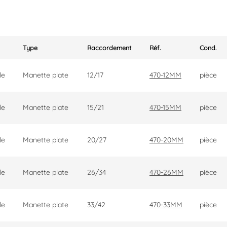
Type
Raccordement
Réf.
Cond.
le
Manette plate
12/17
470-12MM
pièce
le
Manette plate
15/21
470-15MM
pièce
le
Manette plate
20/27
470-20MM
pièce
le
Manette plate
26/34
470-26MM
pièce
le
Manette plate
33/42
470-33MM
pièce