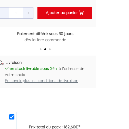
Ajouter au panier
-
+
Paiement différé sous 30 jours
Retour grat
dès la 1ère commande
Plus d'in
Livraison
en stock livrable sous 24h
, à l'adresse de
votre choix
En savoir plus les conditions de livraison
HT
Prix total du pack :
162,60
€