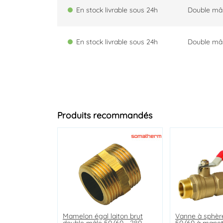
En stock livrable sous 24h
Double mâ
En stock livrable sous 24h
Double mâ
Produits recommandés
Mamelon égal laiton brut
Té égal cuivre à souder triple
Siphon machine à laver
Vanne à sphèr
Coude cuivre à
Coude cuivre à