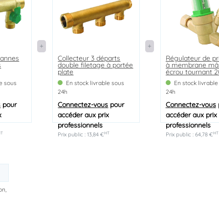
vannes
Collecteur 3 départs
Régulateur de pr
s
double filetage à portée
à membrane mâ
plate
écrou tournant 
le sous
En stock livrable sous
En stock livrable
24h
24h
s
pour
Connectez-vous
pour
Connectez-vous
x
accéder aux prix
accéder aux prix
professionnels
professionnels
HT
HT
HT
Prix public : 13,84 €
Prix public : 64,78 €
on,