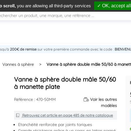
 scroll,
you are allowing all third-party services
✓ OK, accept all
usqu'à
200€ de remise
sur votre première commande avec le code :
BIENVEN
Vannes à sphère
>
Vanne à sphère double mâle 50/60 à manett
Vanne à sphère double mâle 50/60
à manette plate
Référence : 470-50MM
Voir les autres
modèles
Retrouvez cet article en
page 485
de notre catalogue
Etanchéité renforcée par joints toriques
Grande résistance grâce à un corps en laiton normé