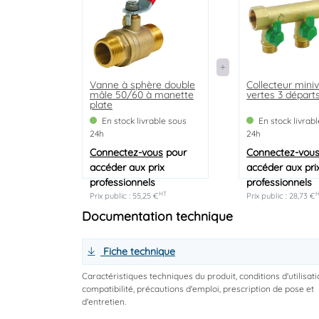
Vanne à sphère double
Collecteur mini
mâle 50/60 à manette
vertes 3 départ
plate
En stock livrable sous
En stock livrab
24h
24h
Connectez-vous
pour
Connectez-vou
accéder aux prix
accéder aux pri
professionnels
professionnels
HT
Prix public : 55,25 €
Prix public : 28,73 €
Documentation technique
Fiche technique
Caractéristiques techniques du produit, conditions d'utilisati
compatibilité, précautions d'emploi, prescription de pose et
d'entretien.