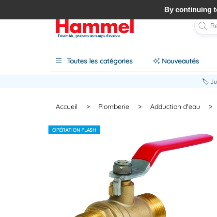
By continuing to
Ensemble, prenons un temps d'avance
Toutes les catégories
Nouveautés
🏷️ J
Accueil
>
Plomberie
>
Adduction d'eau
>
OPÉRATION FLASH