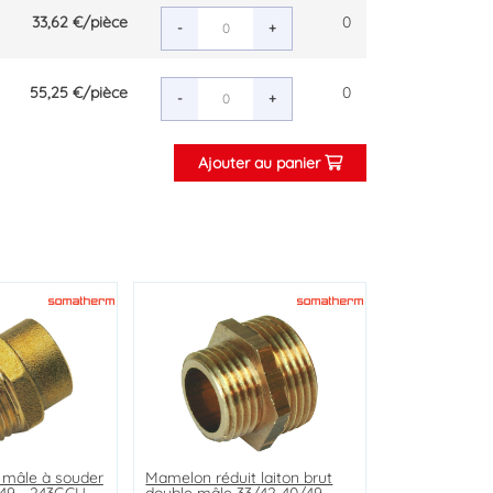
33,62 €
/pièce
0
-
+
55,25 €
/pièce
0
-
+
Ajouter au panier
n mâle à souder
t mâle femelle
n brut mâle
Mamelon réduit laiton brut
Coude laiton égal mâle
Réduction 6 pans laiton brut