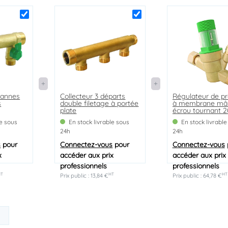
Poignée plate en acier inoxydable pour résistance à
l'humidité et solidité optimale.
Siège téflon : couple de manoeuvre réduit et constant
dans le temps.
Filetage renforcé pour une meilleure résistance
mécanique et un raccordement de qualité.
Bille en laiton chromé pour limitation des agressions
du calcaire.
Marque : PRONORM BY AYOR
vannes
Collecteur 3 départs
Régulateur de pr
s
double filetage à portée
à membrane mâ
Code EAN : 3540737817054
plate
écrou tournant 
le sous
En stock livrable sous
En stock livrable
24h
24h
s
pour
Connectez-vous
pour
Connectez-vous
x
accéder aux prix
accéder aux prix
professionnels
professionnels
HT
HT
HT
Prix public : 13,84 €
Prix public : 64,78 €