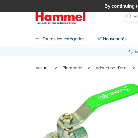
By continuing to
Ensemble, prenons un temps d'avance
Toutes les catégories
Nouveautés
🏷️ J
Accueil
>
Plomberie
>
Adduction d'eau
>