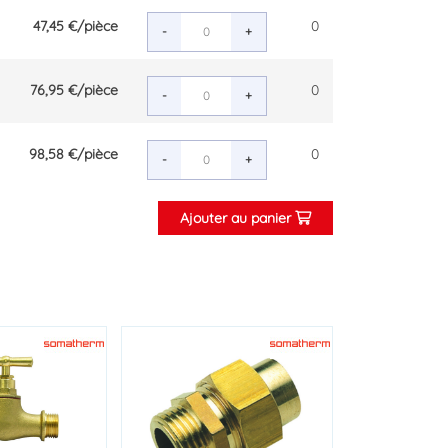
47,45 €
/pièce
0
-
+
76,95 €
/pièce
0
-
+
98,58 €
/pièce
0
-
+
Ajouter au panier