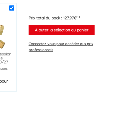
HT
Prix total du pack :
127,97
€
Ajouter la sélection au panier
Connectez-vous
pour accéder aux prix
professionnels
ession
le
20/27
 sous
pour