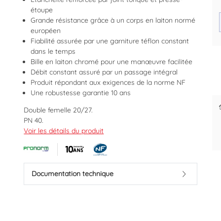
étoupe
Grande résistance grâce à un corps en laiton normé
européen
Fiabilité assurée par une garniture téflon constant
dans le temps
Des prix justes et personnalisés
Paiement différé sous 30 jours
Bille en laiton chromé pour une manœuvre facilitée
dès la 1ère commande
pour les pros
Débit constant assuré par un passage intégral
Produit répondant aux exigences de la norme NF
Une robustesse garantie 10 ans
Double femelle 20/27.
PN 40.
Pour eau chaude et eau froide sanitaire, chauffage,
Voir les détails du produit
adduction d'eau, air comprimé, climatisation (eau
glacée +5°C).
Passage intégral.
Température d'utilisation de -5°C à +90°C (110°C en
Documentation technique
pointe).
Etanchéité par presse étoupe et joint torique.
Corps en laiton CW617N conforme aux normes
européennes.