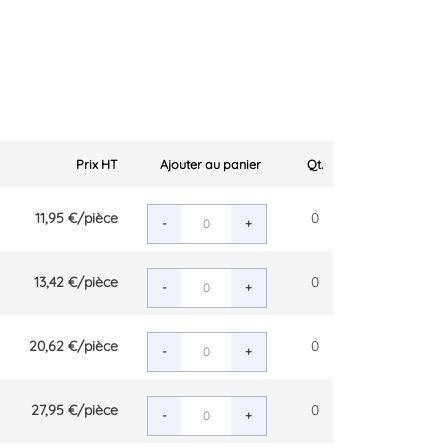
Prix HT
Ajouter au panier
Qt.
11,95 €
/pièce
0
-
+
13,42 €
/pièce
0
-
+
20,62 €
/pièce
0
-
+
27,95 €
/pièce
0
-
+