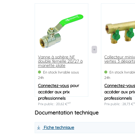
Vanne à sphère NF
Collecteur mini
double femelle 20/27 à
vertes 3 départ
manette plate
En stock livrable sous
En stock livrab
24h
24h
Connectez-vous
pour
Connectez-vou
accéder aux prix
accéder aux pri
professionnels
professionnels
HT
Prix public : 20,62 €
Prix public : 28,73 €
Documentation technique
Fiche technique