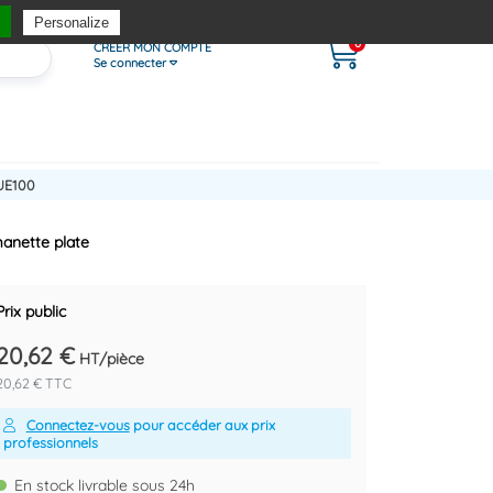
Personalize
0
CRÉER MON COMPTE
Se connecter
UE100
anette plate
Prix public
20,62 €
HT/pièce
20,62 € TTC
Connectez-vous
pour accéder aux prix
professionnels
En stock livrable sous 24h