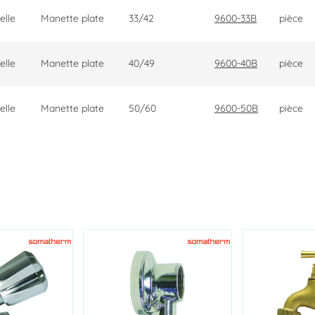
elle
Manette plate
33/42
9600-33B
pièce
elle
Manette plate
40/49
9600-40B
pièce
elle
Manette plate
50/60
9600-50B
pièce