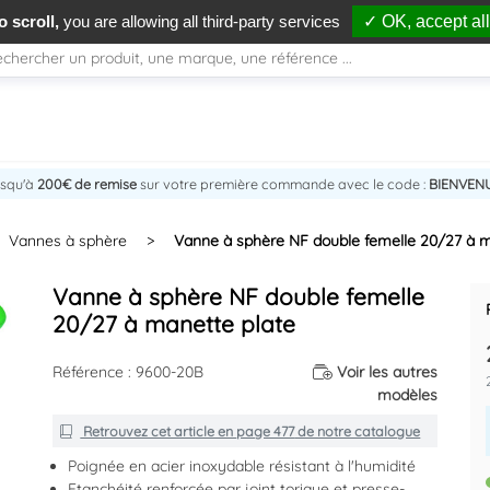
 scroll,
you are allowing all third-party services
✓ OK, accept all
usqu'à
200€ de remise
sur votre première commande avec le code :
BIENVEN
Vannes à sphère
>
Vanne à sphère NF double femelle 20/27 à m
Vanne à sphère NF double femelle
20/27 à manette plate
Référence : 9600-20B
Voir les autres
modèles
Retrouvez cet article en
page 477
de notre catalogue
Poignée en acier inoxydable résistant à l'humidité
Etanchéité renforcée par joint torique et presse-