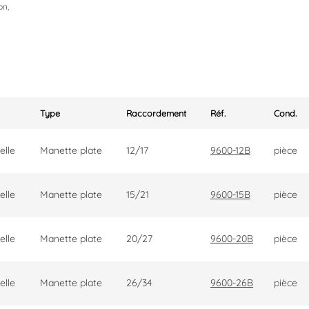
on,
Type
Raccordement
Réf.
Cond.
elle
Manette plate
12/17
9600-12B
pièce
elle
Manette plate
15/21
9600-15B
pièce
elle
Manette plate
20/27
9600-20B
pièce
elle
Manette plate
26/34
9600-26B
pièce