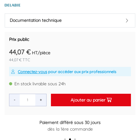
Référence fournisseur : 960152
Code EAN : 3456330001496
Documentation technique
Prix public
44,07 €
HT/pièce
44,07 € TTC
Connectez-vous
pour accéder aux prix professionnels
En stock livrable sous 24h
Ajouter au panier
-
+
Paiement différé sous 30 jours
Retour gratuit sous 14 jours
dès la 1ère commande
Plus d'informations ici