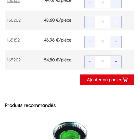
160152
44,07 €
/pièce
-
+
160202
48,60 €
/pièce
-
+
165152
46,96 €
/pièce
-
+
165202
54,80 €
/pièce
-
+
Ajouter au panier
Produits recommandés