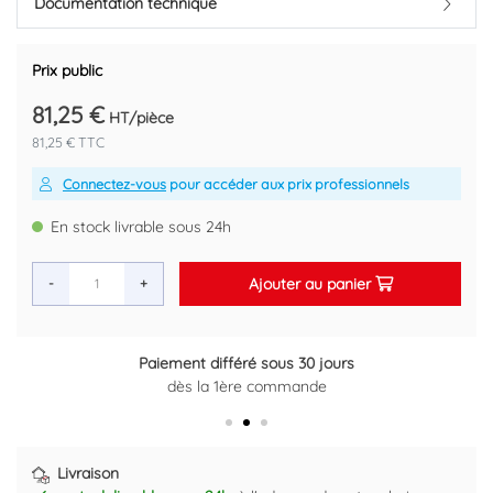
Documentation technique
Prix public
81,25 €
HT/pièce
81,25 € TTC
Connectez-vous
pour accéder aux prix professionnels
En stock livrable sous 24h
Ajouter au panier
-
+
Paiement différé sous 30 jours
Retour gratuit sous 14 jours
dès la 1ère commande
Plus d'informations ici
Livraison