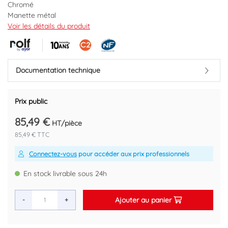
Chromé
Manette métal
Cartouche céramique Ø35 mm C2
Voir les détails du produit
Limiteur de débit par point dur
Débit : 12,6 l/min maxi
Limiteur de température réglable
Raccords muraux excentrés avec rosaces Ø65 mm
Documentation technique
Arrivées écrous prisonniers 20/27
Clapet anti retour
NF classement E1 C2 A2 U3 (BBBA).
Prix public
Retrouvez les conditions de la garantie dans la fiche produit.
85,49 €
HT/pièce
Marque : ROLF BY AYOR
85,49 € TTC
Code EAN : 3540730061690
Connectez-vous
pour accéder aux prix professionnels
En stock livrable sous 24h
Ajouter au panier
-
+