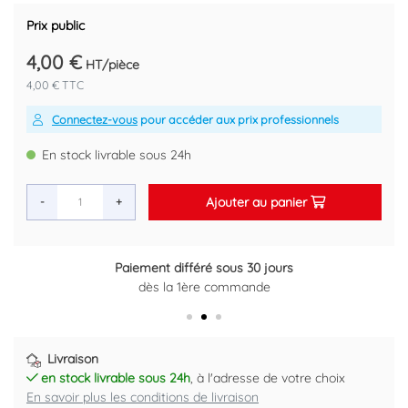
Prix public
4,00 €
HT/pièce
4,00 € TTC
Connectez-vous
pour accéder aux prix professionnels
En stock livrable sous 24h
Ajouter au panier
-
+
Paiement différé sous 30 jours
Retour gratuit sous 14 jours
dès la 1ère commande
Plus d'informations ici
Livraison
en stock livrable sous 24h
, à l'adresse de votre choix
En savoir plus les conditions de livraison