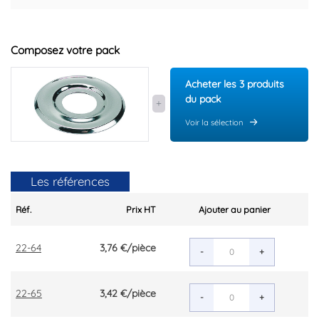
Composez votre pack
Acheter les 3 produits
du pack
Voir la sélection
Les références
Réf.
Prix HT
Ajouter au panier
22-64
3,76 €
/pièce
-
+
22-65
3,42 €
/pièce
-
+