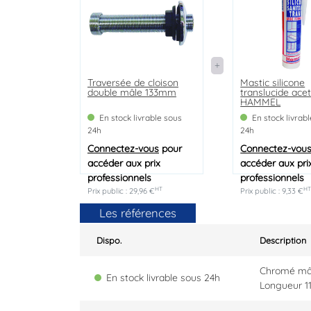
Traversée de cloison
Mastic silicone
double mâle 133mm
translucide acet
HAMMEL
En stock livrable sous
En stock livrab
24h
24h
Connectez-vous
pour
Connectez-vou
accéder aux prix
accéder aux pri
professionnels
professionnels
HT
H
Prix public : 29,96 €
Prix public : 9,33 €
Les références
Dispo.
Description
Chromé mâl
En stock livrable sous 24h
Longueur 1