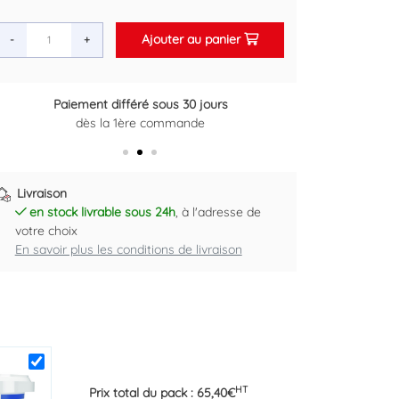
Ajouter au panier
-
+
Paiement différé sous 30 jours
Retour gratuit sous 14 jours
dès la 1ère commande
Plus d'informations ici
Livraison
en stock livrable sous 24h
, à l'adresse de
votre choix
En savoir plus les conditions de livraison
HT
Prix total du pack :
65,40
€