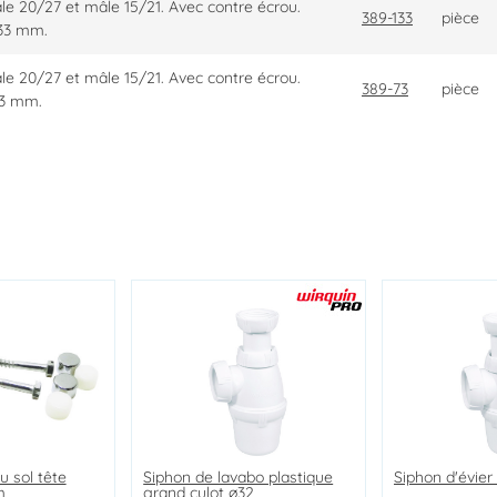
e 20/27 et mâle 15/21. Avec contre écrou.
389-133
pièce
33 mm.
e 20/27 et mâle 15/21. Avec contre écrou.
389-73
pièce
73 mm.
u sol tête
e ø100
noire
Siphon de lavabo plastique
Siphon d'évier avec anti-vide
Kit de fixation mur creux
Siphon d'évier
Douchette anti
Siphon de lav
m
matique à
grand culot ø32
integre neo air ø40 -
ø8x37 mm
monojet
ø32 - NICOLL