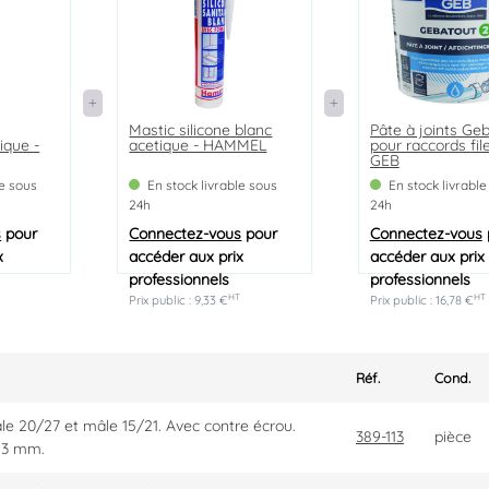
Mastic silicone blanc
Pâte à joints Ge
ique -
acetique - HAMMEL
pour raccords fil
GEB
le sous
En stock livrable sous
En stock livrable
24h
24h
s
pour
Connectez-vous
pour
Connectez-vous
x
accéder aux prix
accéder aux prix
professionnels
professionnels
T
HT
HT
Prix public : 9,33 €
Prix public : 16,78 €
Réf.
Cond.
e 20/27 et mâle 15/21. Avec contre écrou.
389-113
pièce
13 mm.