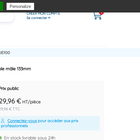
Personalize
0
CRÉER MON COMPTE
Se connecter
UE100
uble mâle 133mm
Prix public
29,96 €
HT/pièce
29,96 € TTC
Connectez-vous
pour accéder aux prix
professionnels
En stock livrable sous 24h