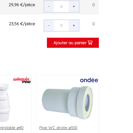
29,96 €
/pièce
0
-
+
23,56 €
/pièce
0
-
+
Ajouter au panier
 réglable ø40
calcaire
abo easyphon
Pipe WC droite ø100
Ensemble barre anticalcaire
Siphon d'évier easyphon ø40
bi-jets Nam'O
- NICOLL