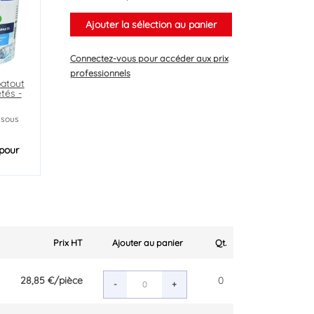
Ajouter la sélection au panier
Connectez-vous
pour accéder aux prix
professionnels
batout
etés -
 sous
pour
Prix HT
Ajouter au panier
Qt.
28,85 €
/pièce
0
-
+