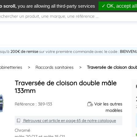
 scroll,
you are allowing all third-party services
✓ OK, accept all
usqu'à
200€ de remise
sur votre première commande avec le code :
BIENVEN
obinetteries
>
Raccords sanitaires
>
Traversée de cloison do
Traversée de cloison double mâle
133mm
Référence : 389-133
Voir les autres
modèles
Retrouvez cet article en
page 65
de notre catalogue
Chromé
mâle 20/27 et mâle 15/21.