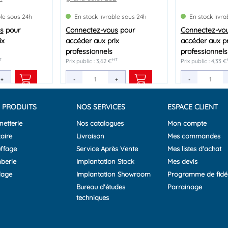
TIN
WIRQUIN
ble sous 24h
ble sous 24h
ble sous 24h
En stock livrable sous 24h
En stock livrable sous 24h
En stock livrable sous 24h
En stock livr
En stock livr
En stock livr
s
s
s
pour
pour
pour
Connectez-vous
Connectez-vous
Connectez-vous
pour
pour
pour
Connectez-vo
Connectez-vo
Connectez-vo
ix
ix
ix
accéder aux prix
accéder aux prix
accéder aux prix
accéder aux pr
accéder aux pr
accéder aux pr
professionnels
professionnels
professionnels
professionnels
professionnels
professionnels
T
HT
HT
HT
HT
HT
Prix public : 3,62 €
Prix public : 8,73 €
Prix public : 9,45 €
Prix public : 4,33 €
Prix public : 4,95 €
Prix public : 7,65 €
+
+
+
-
-
-
+
+
+
-
-
-
 PRODUITS
NOS SERVICES
ESPACE CLIENT
netterie
Nos catalogues
Mon compte
aire
Livraison
Mes commandes
ffage
Service Après Vente
Mes listes d'achat
berie
Implantation Stock
Mes devis
lage
Implantation Showroom
Programme de fidél
Bureau d'études
Parrainage
techniques