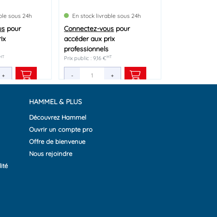
able sous 24h
able sous 24h
able sous 24h
En stock livrable sous 24h
En stock livrable sous 24h
En stock livrable sous 24h
us
us
us
pour
pour
pour
Connectez-vous
Connectez-vous
Connectez-vous
pour
pour
pour
ix
ix
ix
accéder aux prix
accéder aux prix
accéder aux prix
professionnels
professionnels
professionnels
HT
HT
HT
HT
HT
HT
Prix public : 9,16 €
Prix public : 39,96 €
Prix public : 8,56 €
+
+
+
-
-
-
+
+
+
HAMMEL & PLUS
Découvrez Hammel
Ouvrir un compte pro
Offre de bienvenue
Nous rejoindre
ité