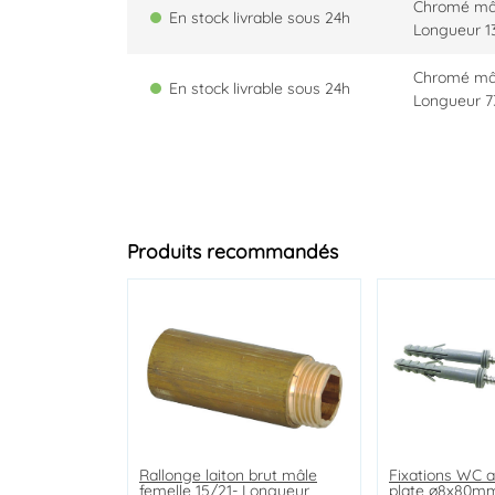
Chromé mâl
En stock livrable sous 24h
Longueur 1
Chromé mâl
En stock livrable sous 24h
Longueur 
Produits recommandés
Rallonge laiton brut mâle
Ensemble barre anticalcaire 3
Ensemble barre anticalcaire
Fixations WC a
Pipe WC longu
Vidage de baig
femelle 15/21- Longueur
jets Ev'O
monojet
plate ø8x80m
plastique auto