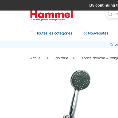
By continuing to
Ensemble, prenons un temps d'avance
Toutes les catégories
Nouveautés
🏷️ J
Accueil
>
Sanitaire
>
Espace douche & baig