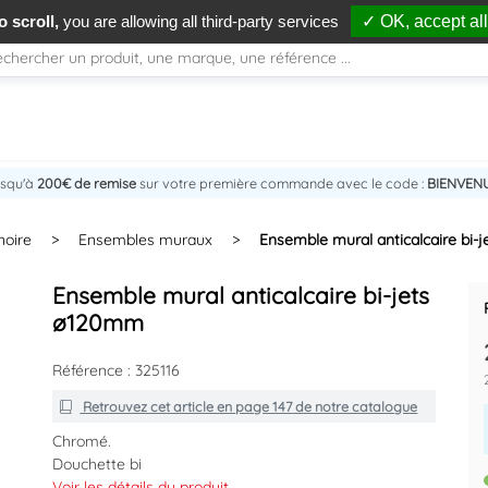
 scroll,
you are allowing all third-party services
✓ OK, accept all
usqu'à
200€ de remise
sur votre première commande avec le code :
BIENVEN
noire
>
Ensembles muraux
>
Ensemble mural anticalcaire bi-
Ensemble mural anticalcaire bi-jets
ø120mm
Référence : 325116
Retrouvez cet article en
page 147
de notre catalogue
Chromé.
Douchette bi
jets ABS anticalcaire Ø120 mm.
Voir les détails du produit