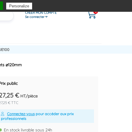
Personalize
0
CRÉER MON COMPTE
Se connecter
UE100
jets ø120mm
Prix public
27,25 €
HT/pièce
27,25 € TTC
Connectez-vous
pour accéder aux prix
professionnels
En stock livrable sous 24h