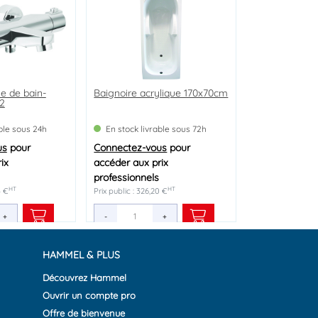
e de bain-
Baignoire acrylique 170x70cm
2
able sous 24h
En stock livrable sous 72h
us
pour
Connectez-vous
pour
ix
accéder aux prix
professionnels
HT
HT
4 €
Prix public : 326,20 €
+
-
+
HAMMEL & PLUS
Découvrez Hammel
Ouvrir un compte pro
Offre de bienvenue