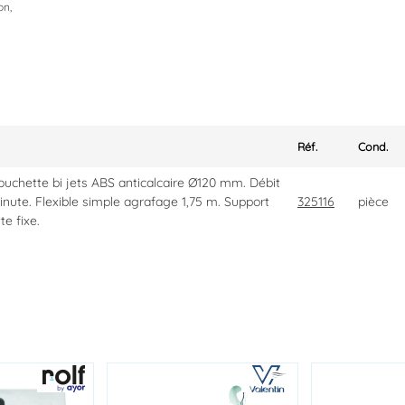
on,
Réf.
Cond.
uchette bi jets ABS anticalcaire Ø120 mm. Débit
inute. Flexible simple agrafage 1,75 m. Support
325116
pièce
e fixe.