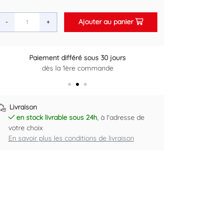
Ajouter au panier
-
+
Paiement différé sous 30 jours
Retour gratuit sous 14 jours
dès la 1ère commande
Plus d'informations ici
Livraison
en stock livrable sous 24h
, à l'adresse de
votre choix
En savoir plus les conditions de livraison