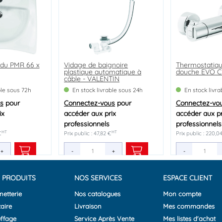
du PMR 66 x
Vidage de baignoire
Thermostatiqu
plastique automatique à
douche EVO C
câble - VALENTIN
ble sous 72h
En stock livrable sous 24h
En stock livr
s
pour
Connectez-vous
pour
Connectez-vo
ix
accéder aux prix
accéder aux pr
professionnels
professionnels
HT
HT
€
Prix public : 47,82 €
Prix public : 220,0
+
-
+
-
 PRODUITS
NOS SERVICES
ESPACE CLIENT
netterie
Nos catalogues
Mon compte
aire
Livraison
Mes commandes
ffage
Service Après Vente
Mes listes d'achat