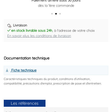
Paiement différé sous 30 jours
Retour gratuit sous 14 jours
dès la 1ère commande
Plus d'informations ici
Livraison
en stock livrable sous 24h
, à l'adresse de votre choix
En savoir plus les conditions de livraison
Documentation technique
Fiche technique
Caractéristiques techniques du produit, conditions d'utilisation,
compatibilité, précautions d'emploi, prescription de pose et d'entretien.
Les références