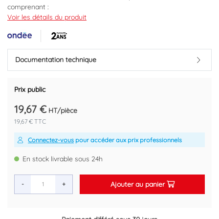
comprenant :
douchette monojet en ABS anticalcaire Ø70 mm
Voir les détails du produit
Débit 20 litres/minute
flexible simple agrafage
longueur : 1,50 m
support mural fixe de douchette
Documentation technique
Marque : ONDEE
Code EAN : 3383955932198
Prix public
19,67 €
HT/pièce
19,67 € TTC
Connectez-vous
pour accéder aux prix professionnels
En stock livrable sous 24h
Ajouter au panier
-
+