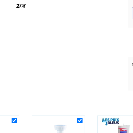
Sans domino.
1 cuve & 1 égouttoir.
Évier réversible.
Dimensions 100x60
Epaisseur évier 5.5 cm.
Dimension des cuves (mm) 340 x 400 x 150.
Des prix justes et personnalisés
Dimension dessus (mm) Inox 1000 x 600.
pour les pros
Dimension de découpe pour les dominos 275 x 495
mm - Vidage Ø70 non fourni.
Code EAN : 5201217067984