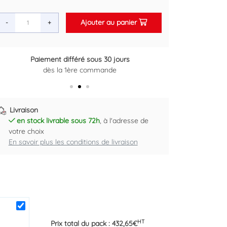
Ajouter au panier
-
+
Paiement différé sous 30 jours
Retour gratuit sous 14 jours
dès la 1ère commande
Plus d'informations ici
Livraison
en stock livrable sous 72h
, à l'adresse de
votre choix
En savoir plus les conditions de livraison
HT
Prix total du pack :
432,65
€