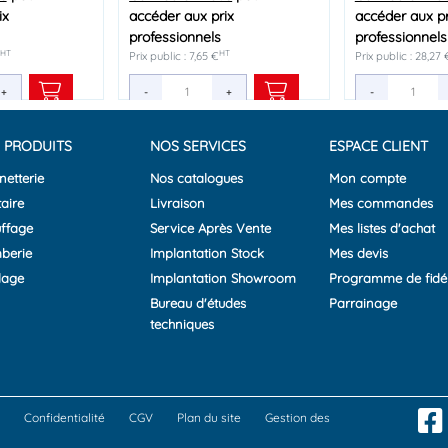
ix
ix
ix
accéder aux prix
accéder aux prix
accéder aux prix
accéder aux pr
accéder aux pr
accéder aux pr
professionnels
professionnels
professionnels
professionnels
professionnels
professionnels
T
HT
HT
HT
HT
HT
Prix public : 7,65 €
Prix public : 9,45 €
Prix public : 4,33 €
Prix public : 28,27 
Prix public : 40,95
Prix public : 5,18 €
+
+
+
-
-
-
+
+
+
-
-
-
 PRODUITS
NOS SERVICES
ESPACE CLIENT
netterie
Nos catalogues
Mon compte
aire
Livraison
Mes commandes
ffage
Service Après Vente
Mes listes d'achat
berie
Implantation Stock
Mes devis
lage
Implantation Showroom
Programme de fidél
Bureau d'études
Parrainage
techniques
Confidentialité
CGV
Plan du site
Gestion des