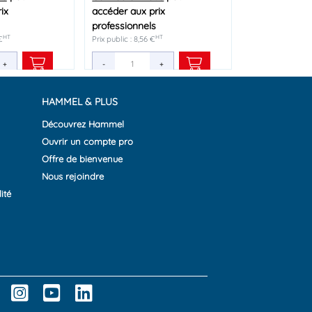
ix
ix
ix
accéder aux prix
accéder aux prix
accéder aux prix
professionnels
professionnels
professionnels
HT
HT
HT
HT
HT
HT
€
 €
Prix public : 8,56 €
Prix public : 39,96 €
Prix public : 4,95 €
+
+
+
-
-
-
+
+
+
HAMMEL & PLUS
Découvrez Hammel
Ouvrir un compte pro
Offre de bienvenue
Nous rejoindre
ité