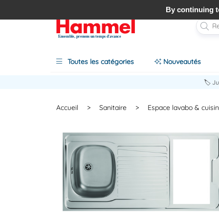
By continuing to
Ensemble, prenons un temps d'avance
Toutes les catégories
Nouveautés
🏷️ J
Accueil
>
Sanitaire
>
Espace lavabo & cuisi