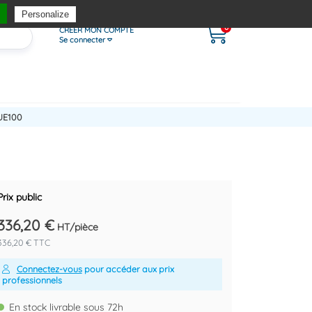
Personalize
0
CRÉER MON COMPTE
Se connecter
UE100
Prix public
336,20 €
HT/pièce
336,20 € TTC
Connectez-vous
pour accéder aux prix
professionnels
En stock livrable sous 72h