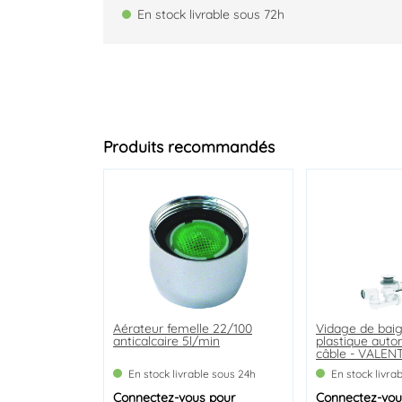
En stock livrable sous 72h
Produits recommandés
Aérateur femelle 22/100
Pipe WC droite ø100
Rallonge laiton brut mâle
Vidage de baig
Pipe WC longu
Siphon de lava
anticalcaire 5l/min
femelle 15/21- Longueur
plastique auto
vide neo air ø
25mm
câble - VALEN
En stock livrable sous 24h
En stock livrable sous 24h
En stock livrable sous 24h
En stock livra
En stock livra
En stock livra
Connectez-vous
Connectez-vous
Connectez-vous
pour
pour
pour
Connectez-vou
Connectez-vou
Connectez-vou