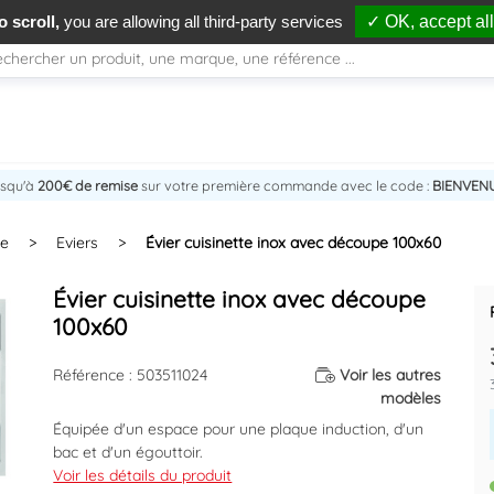
 scroll,
you are allowing all third-party services
✓ OK, accept all
usqu'à
200€ de remise
sur votre première commande avec le code :
BIENVEN
ne
>
Eviers
>
Évier cuisinette inox avec découpe 100x60
Évier cuisinette inox avec découpe
100x60
Référence : 503511024
Voir les autres
modèles
Équipée d'un espace pour une plaque induction, d'un
bac et d'un égouttoir.
Dispose d'une grille d'aération.
Voir les détails du produit