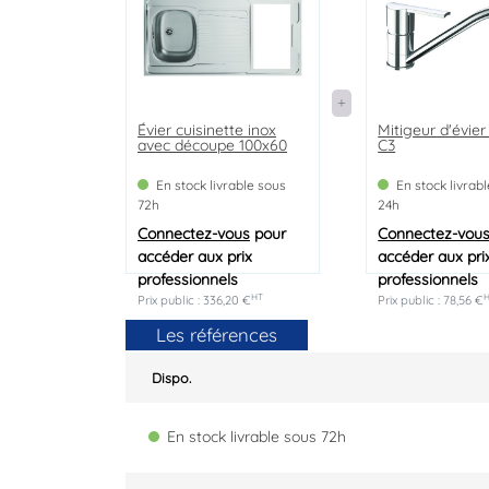
Évier cuisinette inox
Mitigeur d'évier
avec découpe 100x60
C3
En stock livrable sous
En stock livrab
72h
24h
Connectez-vous
pour
Connectez-vou
accéder aux prix
accéder aux pri
professionnels
professionnels
HT
Prix public : 336,20 €
Prix public : 78,56 €
Les références
Dispo.
En stock livrable sous 72h