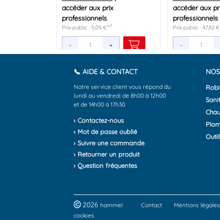
accéder aux prix
accéder aux prix
accéder aux prix
accéder aux pr
accéder aux pr
accéder aux pr
professionnels
professionnels
professionnels
professionnels
professionnels
professionnels
HT
HT
HT
H
Prix public : 5,05 €
Prix public : 9,16 €
Prix public : 5,44 €
Prix public : 47,82 €
Prix public : 10,27 €
Prix public : 7,69 €
-
-
-
+
+
+
-
-
-
📞 AIDE & CONTACT
NOS
Notre service client vous répond du
Robi
lundi au vendredi de 8h00 à 12h00
Sanit
et de 14h00 à 17h30
Chau
› Contactez-nous
Plom
› Mot de passe oublié
Outil
› Suivre une commande
› Retourner un produit
› Question fréquentes
2026
hammel
Contact
Mentions légales
cookies