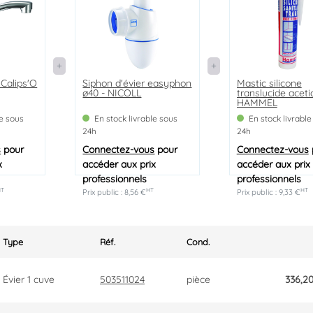
 Calips'O
Siphon d'évier easyphon
Mastic silicone
ø40 - NICOLL
translucide aceti
HAMMEL
le sous
En stock livrable sous
En stock livrable
24h
24h
s
pour
Connectez-vous
pour
Connectez-vous
x
accéder aux prix
accéder aux prix
professionnels
professionnels
HT
HT
HT
Prix public : 8,56 €
Prix public : 9,33 €
Type
Réf.
Cond.
Évier 1 cuve
503511024
pièce
336,2