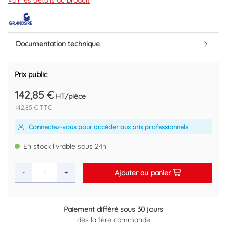
Multipositions : raccordement parallèle, raccordement équerre ou
Voir les détails du produit
équerre inversée ou raccordement en croix.
Débit 42 l/mn sous 3 bars.
Réglage de température de 30°C à 50°C.
Réglé à 38°C en usine.
Documentation technique
Clapets
Marque : GRANDSIRE
Prix public
Référence fournisseur : 118099
Code EAN : 3660205180999
142,85 €
HT/pièce
142,85 € TTC
Connectez-vous
pour accéder aux prix professionnels
En stock livrable sous 24h
Ajouter au panier
-
+
Paiement différé sous 30 jours
Retour gratuit sous 14 jours
dès la 1ère commande
Plus d'informations ici