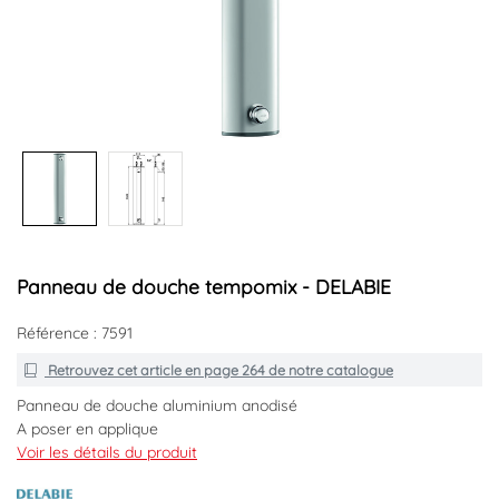
Panneau de douche tempomix - DELABIE
Référence : 7591
Retrouvez cet article en
page 264
de notre catalogue
Panneau de douche aluminium anodisé
A poser en applique
Avec mitigeur temporisé (30 secondes) et pomme de douche
Voir les détails du produit
inviolable en laiton massif chromé