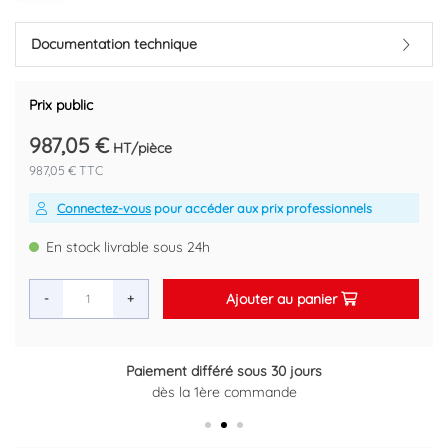
Débit régulé 6 l/mn
Avec diffuseur anti-tartre à jet orientable et sécurité anti-
brûlures
Documentation technique
Alimentation mâle 15/21 par le haut avec filtre, robinets d'arrêt et
clapet anti-retour.
Réf. Delabie : 790300.
Prix public
Marque : DELABIE
987,05 €
HT/pièce
Référence fournisseur : 790300
987,05 € TTC
Code EAN : 3456330019026
Connectez-vous
pour accéder aux prix professionnels
En stock livrable sous 24h
Ajouter au panier
-
+
Paiement différé sous 30 jours
Retour gratuit sous 14 jours
dès la 1ère commande
Plus d'informations ici