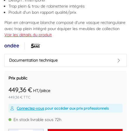
Design : intemporel
Trop plein & trou de robinetterie intégrés
Produit d'un bon rapport qualité/prix
Plan en céramique blanche composé d'une vasque rectangulaire
avec trop plein intégré pour équiper les meubles de collection
BOSTON. Dimensions : Largeur : 101cm. Profondeur : 46,5cm.
Voir les détails du produit
Hauteur : 17cm. Dimension de la cuve : 450x255x120mm
Marque : ONDEE
Code EAN : 3383955932433
Documentation technique
Prix public
449,36 €
HT/pièce
449,36 € TTC
Connectez-vous
pour accéder aux prix professionnels
En stock livrable sous 72h