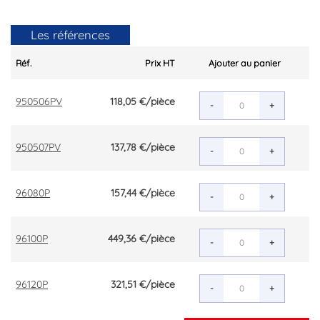
Les références
Réf.
Prix HT
Ajouter au panier
950506PV
118,05 €
/pièce
-
+
950507PV
137,78 €
/pièce
-
+
96080P
157,44 €
/pièce
-
+
96100P
449,36 €
/pièce
-
+
96120P
321,51 €
/pièce
-
+