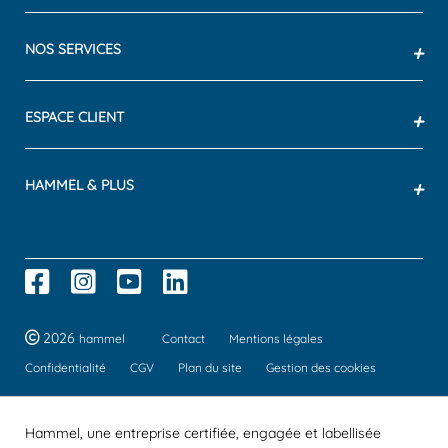
NOS SERVICES
+
ESPACE CLIENT
+
HAMMEL & PLUS
+
2026
hammel
Contact
Mentions légales
Confidentialité
CGV
Plan du site
Gestion des cookies
Hammel, une entreprise certifiée, engagée et labellisée