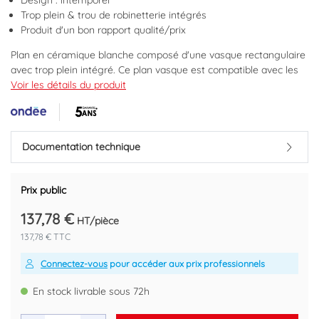
Design : intemporel
Trop plein & trou de robinetterie intégrés
Produit d'un bon rapport qualité/prix
Plan en céramique blanche composé d'une vasque rectangulaire
avec trop plein intégré. Ce plan vasque est compatible avec les
meubles des collections DUBAI et NEW YORK. Dimensions :
Voir les détails du produit
Largeur : 71cm. Profondeur : 46,5cm. Hauteur : 17cm. Dimension
de la cuve : 450x255x120mm
Marque : ONDEE
Documentation technique
Code EAN : 3383950804117
Prix public
137,78 €
HT/pièce
137,78 € TTC
Connectez-vous
pour accéder aux prix professionnels
En stock livrable sous 72h