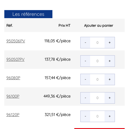
Les références
Réf.
Prix HT
Ajouter au panier
950506PV
118,05 €
/pièce
-
+
950507PV
137,78 €
/pièce
-
+
96080P
157,44 €
/pièce
-
+
96100P
449,36 €
/pièce
-
+
96120P
321,51 €
/pièce
-
+