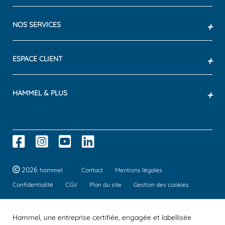
NOS SERVICES
+
ESPACE CLIENT
+
HAMMEL & PLUS
+
2026
hammel
Contact
Mentions légales
Confidentialité
CGV
Plan du site
Gestion des cookies
Hammel, une entreprise certifiée, engagée et labellisée