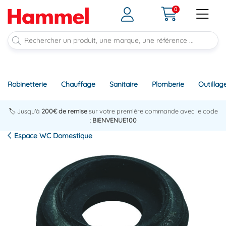
0
Robinetterie
Chauffage
Sanitaire
Plomberie
Outillag
🏷️ Jusqu'à
200€ de remise
sur votre première commande avec le code
:
BIENVENUE100
Espace WC Domestique