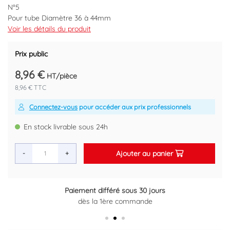
N°5
Pour tube Diamètre 36 à 44mm
Diamètre De goulotte 55mm.
Voir les détails du produit
Code EAN : 3383950741146
Prix public
8,96 €
HT/pièce
8,96 € TTC
Connectez-vous
pour accéder aux prix professionnels
En stock livrable sous 24h
Ajouter au panier
-
+
Paiement différé sous 30 jours
Retour gratuit sous 14 jours
dès la 1ère commande
Plus d'informations ici