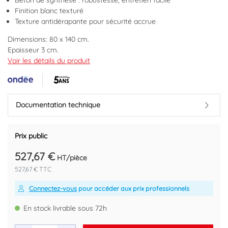
Béton de synthèse : robustesse, entretien facile
Finition blanc texturé
Texture antidérapante pour sécurité accrue
Dimensions: 80 x 140 cm.
Epaisseur 3 cm.
Finition: blanc.
Voir les détails du produit
A poser, sur pieds ou à encastrer, adapté à toutes les
configurations.
Béton de synthèse blanc : mélange de particules de quartz, de
résine et de carbonate de calcium, pour une très grande solidité
Documentation technique
et stabilité.
Surface anti-dérapante, pour assurer une sécurité sans faille.
Evacuation en coin.
Prix public
Livré sans bonde de douche Ø90 mm, pour une évacuation
527,67 €
optimum.
HT/pièce
Retrouvez les conditions de la garantie dans la fiche produit.
527,67 € TTC
Marque : ONDEE
Connectez-vous
pour accéder aux prix professionnels
Code EAN : 3383950009567
En stock livrable sous 72h