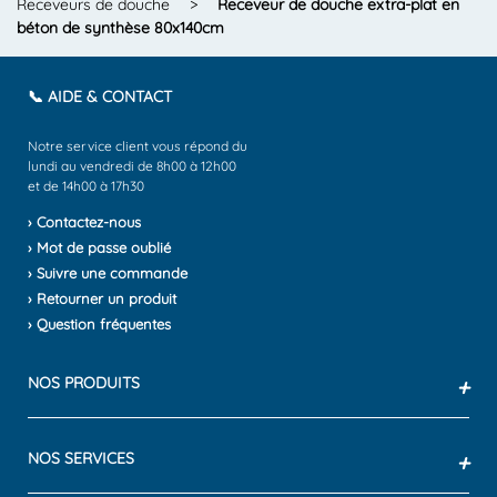
Receveurs de douche
>
Receveur de douche extra-plat en
béton de synthèse 80x140cm
📞 AIDE & CONTACT
Notre service client vous répond du
lundi au vendredi de 8h00 à 12h00
et de 14h00 à 17h30
› Contactez-nous
› Mot de passe oublié
› Suivre une commande
› Retourner un produit
› Question fréquentes
NOS PRODUITS
+
NOS SERVICES
+